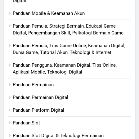
Digital
Panduan Mobile & Keamanan Akun
Panduan Pemula, Strategi Bermain, Edukasi Game
Digital, Pengembangan Skill, Psikologi Bermain Game
Panduan Pemula, Tips Game Online, Keamanan Digital,
Dunia Game, Tutorial Akun, Teknologi & Internet
Panduan Pengguna, Keamanan Digital, Tips Online,
Aplikasi Mobile, Teknologi Digital
Panduan Permainan
Panduan Permainan Digital
Panduan Platform Digital
Panduan Slot
Panduan Slot Digital & Teknologi Permainan