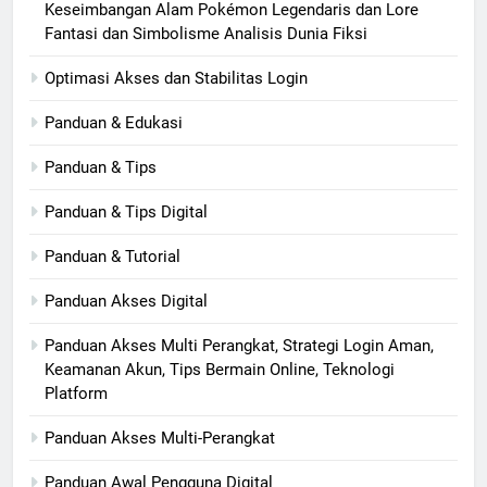
Keseimbangan Alam Pokémon Legendaris dan Lore
Fantasi dan Simbolisme Analisis Dunia Fiksi
Optimasi Akses dan Stabilitas Login
Panduan & Edukasi
Panduan & Tips
Panduan & Tips Digital
Panduan & Tutorial
Panduan Akses Digital
Panduan Akses Multi Perangkat, Strategi Login Aman,
Keamanan Akun, Tips Bermain Online, Teknologi
Platform
Panduan Akses Multi-Perangkat
Panduan Awal Pengguna Digital