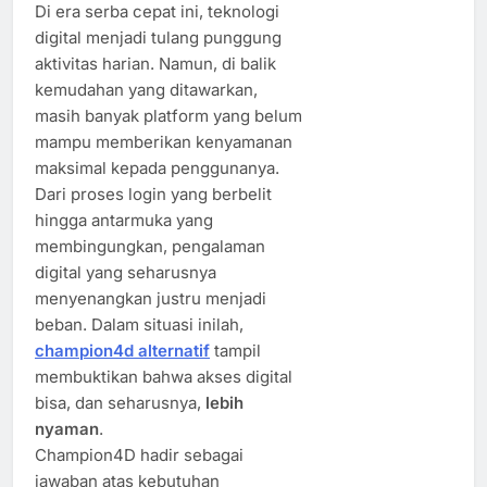
Di era serba cepat ini, teknologi
digital menjadi tulang punggung
aktivitas harian. Namun, di balik
kemudahan yang ditawarkan,
masih banyak platform yang belum
mampu memberikan kenyamanan
maksimal kepada penggunanya.
Dari proses login yang berbelit
hingga antarmuka yang
membingungkan, pengalaman
digital yang seharusnya
menyenangkan justru menjadi
beban. Dalam situasi inilah,
champion4d alternatif
tampil
membuktikan bahwa akses digital
bisa, dan seharusnya,
lebih
nyaman
.
Champion4D hadir sebagai
jawaban atas kebutuhan