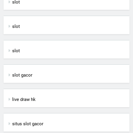
slot
slot
slot
slot gacor
live draw hk
situs slot gacor