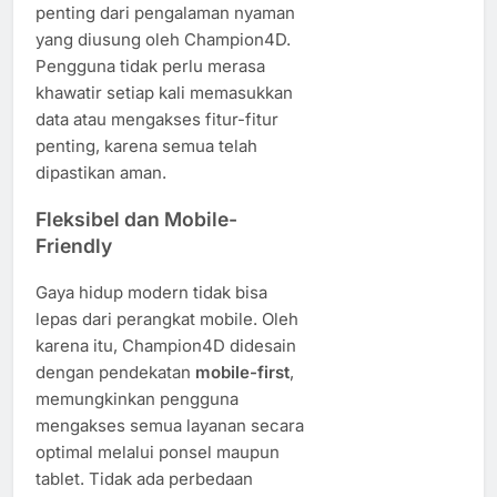
penting dari pengalaman nyaman
yang diusung oleh Champion4D.
Pengguna tidak perlu merasa
khawatir setiap kali memasukkan
data atau mengakses fitur-fitur
penting, karena semua telah
dipastikan aman.
Fleksibel dan Mobile-
Friendly
Gaya hidup modern tidak bisa
lepas dari perangkat mobile. Oleh
karena itu, Champion4D didesain
dengan pendekatan
mobile-first
,
memungkinkan pengguna
mengakses semua layanan secara
optimal melalui ponsel maupun
tablet. Tidak ada perbedaan