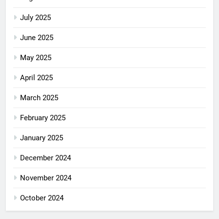
July 2025
June 2025
May 2025
April 2025
March 2025
February 2025
January 2025
December 2024
November 2024
October 2024