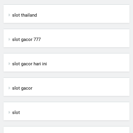
slot thailand
slot gacor 777
slot gacor hari ini
slot gacor
slot