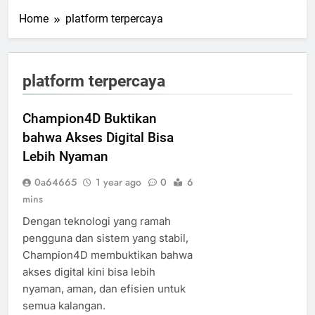
Home
platform terpercaya
platform terpercaya
Champion4D Buktikan
bahwa Akses Digital Bisa
Lebih Nyaman
0a64665
1 year ago
0
6
mins
Dengan teknologi yang ramah
pengguna dan sistem yang stabil,
Champion4D membuktikan bahwa
akses digital kini bisa lebih
nyaman, aman, dan efisien untuk
semua kalangan.