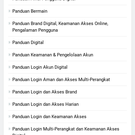
Panduan Bermain
Panduan Brand Digital, Keamanan Akses Online,
Pengalaman Pengguna
Panduan Digital
Panduan Keamanan & Pengelolaan Akun
Panduan Login Akun Digital
Panduan Login Aman dan Akses Multi-Perangkat
Panduan Login dan Akses Brand
Panduan Login dan Akses Harian
Panduan Login dan Keamanan Akses
Panduan Login Multi-Perangkat dan Keamanan Akses