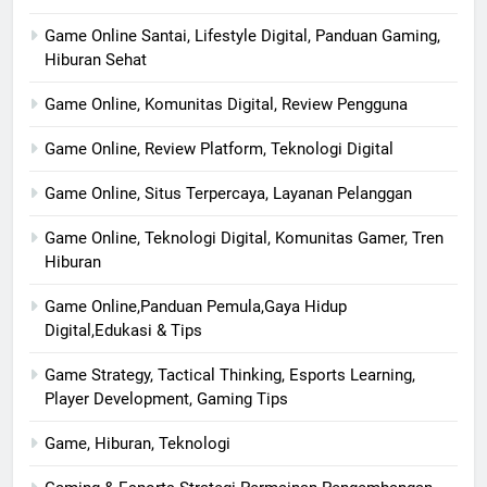
Game Online Santai, Lifestyle Digital, Panduan Gaming,
Hiburan Sehat
Game Online, Komunitas Digital, Review Pengguna
Game Online, Review Platform, Teknologi Digital
Game Online, Situs Terpercaya, Layanan Pelanggan
Game Online, Teknologi Digital, Komunitas Gamer, Tren
Hiburan
Game Online,Panduan Pemula,Gaya Hidup
Digital,Edukasi & Tips
Game Strategy, Tactical Thinking, Esports Learning,
Player Development, Gaming Tips
Game, Hiburan, Teknologi