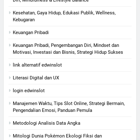
Diri, Mindfulness & Lifestyle Balance
Kesehatan, Gaya Hidup, Edukasi Publik, Wellness,
Kebugaran
Keuangan Pribadi
Keuangan Pribadi, Pengembangan Diri, Mindset dan
Motivasi, Investasi dan Bisnis, Strategi Hidup Sukses
link alternatif edwinslot
Literasi Digital dan UX
login edwinslot
Manajemen Waktu, Tips Slot Online, Strategi Bermain,
Pengendalian Emosi, Panduan Pemula
Metodologi Analisis Data Angka
Mitologi Dunia Pokémon Ekologi Fiksi dan