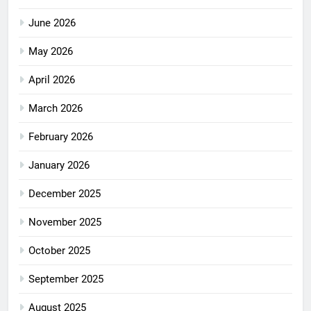
June 2026
May 2026
April 2026
March 2026
February 2026
January 2026
December 2025
November 2025
October 2025
September 2025
August 2025