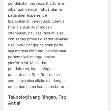
pendekatan berbeda. Platform ini
dibangun dengan
fokus utama
pada user experience
(pengalaman pengguna). Semua
fitur disusun agar mudah
ditemukan, navigasi dibuat jelas,
dan setiap proses disederhanakan.
Hasilnya? Pengguna tidak perlu
lagi merasa bingung, bahkan saat
pertama kali menggunakan
platform ini. Mulai dari
pendaftaran, login, hingga
pemanfaatan fitur-fitur utama—
semuanya bisa dilakukan dengan
cepat dan tanpa hambatan berarti.
Teknologi yang Ringan, Tapi
Andal