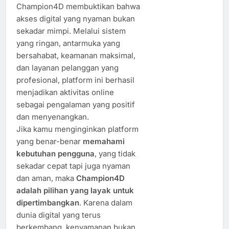
Champion4D membuktikan bahwa
akses digital yang nyaman bukan
sekadar mimpi. Melalui sistem
yang ringan, antarmuka yang
bersahabat, keamanan maksimal,
dan layanan pelanggan yang
profesional, platform ini berhasil
menjadikan aktivitas online
sebagai pengalaman yang positif
dan menyenangkan.
Jika kamu menginginkan platform
yang benar-benar
memahami
kebutuhan pengguna
, yang tidak
sekadar cepat tapi juga nyaman
dan aman, maka
Champion4D
adalah pilihan yang layak untuk
dipertimbangkan
. Karena dalam
dunia digital yang terus
berkembang, kenyamanan bukan