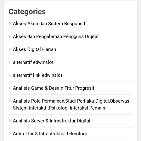
Categories
Akses Akun dan Sistem Responsif
Akses dan Pengalaman Pengguna Digital
Akses Digital Harian
alternatif edwinslot
alternatif link edwinslot
Analisis Game & Desain Fitur Progresif
Analisis Pola Permainan,Studi Perilaku Digital,Observasi
Sistem Interaktif,Psikologi Interaksi Pemain
Analisis Server & Infrastruktur Digital
Arsitektur & Infrastruktur Teknologi