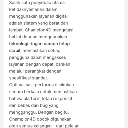
Salah satu penyebab utama
ketidaknyamanan dalam
menggunakan layanan digital
adalah sistem yang berat dan
lambat. Champion4D mengatasi
hal ini dengan menggunakan
teknologi ringan namun tetap
stabil
, memastikan setiap
pengguna dapat mengakses
layanan dengan cepat, bahkan
melalui perangkat dengan
spesifikasi standar.
Optimalisasi performa dilakukan
secara berkala untuk memastikan
bahwa platform tetap responsif
dan bebas dari bug yang
mengganggu. Dengan begitu,
Champion4D cocok digunakan
oleh semua kalangan—dari pelajar