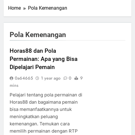
Home
Pola Kemenangan
Pola Kemenangan
Horas88 dan Pola
Permainan: Apa yang Bisa
Dipelajari Pemain
0a64665
1 year ago
0
9
mins
Pelajari tentang pola permainan di
Horas88 dan bagaimana pemain
bisa memanfaatkannya untuk
meningkatkan peluang
kemenangan. Temukan cara
memilih permainan dengan RTP