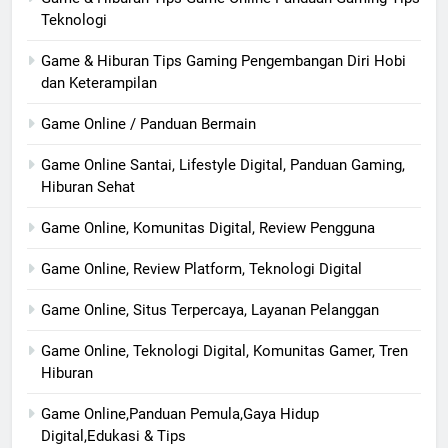
Teknologi
Game & Hiburan Tips Gaming Pengembangan Diri Hobi
dan Keterampilan
Game Online / Panduan Bermain
Game Online Santai, Lifestyle Digital, Panduan Gaming,
Hiburan Sehat
Game Online, Komunitas Digital, Review Pengguna
Game Online, Review Platform, Teknologi Digital
Game Online, Situs Terpercaya, Layanan Pelanggan
Game Online, Teknologi Digital, Komunitas Gamer, Tren
Hiburan
Game Online,Panduan Pemula,Gaya Hidup
Digital,Edukasi & Tips