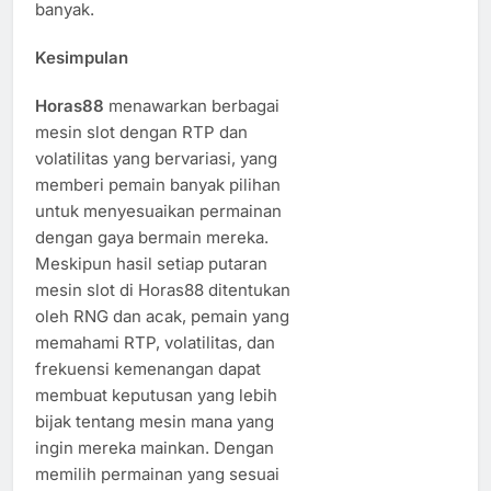
banyak.
Kesimpulan
Horas88
menawarkan berbagai
mesin slot dengan RTP dan
volatilitas yang bervariasi, yang
memberi pemain banyak pilihan
untuk menyesuaikan permainan
dengan gaya bermain mereka.
Meskipun hasil setiap putaran
mesin slot di Horas88 ditentukan
oleh RNG dan acak, pemain yang
memahami RTP, volatilitas, dan
frekuensi kemenangan dapat
membuat keputusan yang lebih
bijak tentang mesin mana yang
ingin mereka mainkan. Dengan
memilih permainan yang sesuai