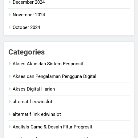
December 2024
November 2024
October 2024
Categories
Akses Akun dan Sistem Responsif
Akses dan Pengalaman Pengguna Digital
Akses Digital Harian
alternatif edwinslot
alternatif link edwinslot
Analisis Game & Desain Fitur Progresif