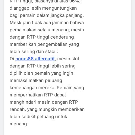
RTP tinggi, biasanya di atas 96%,
dianggap lebih menguntungkan
bagi pemain dalam jangka panjang.
Meskipun tidak ada jaminan bahwa
pemain akan selalu menang, mesin
dengan RTP tinggi cenderung
memberikan pengembalian yang
lebih sering dan stabil.
Di
horas88 alternatif
, mesin slot
dengan RTP tinggi lebih sering
dipilih oleh pemain yang ingin
memaksimalkan peluang
kemenangan mereka. Pemain yang
memperhatikan RTP dapat
menghindari mesin dengan RTP
rendah, yang mungkin memberikan
lebih sedikit peluang untuk
menang.