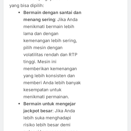
yang bisa dipilih:
Bermain dengan santai dan
menang sering
: Jika Anda
menikmati bermain lebih
lama dan dengan
kemenangan lebih sering,
pilih mesin dengan
volatilitas rendah dan RTP
tinggi. Mesin ini
memberikan kemenangan
yang lebih konsisten dan
memberi Anda lebih banyak
kesempatan untuk
menikmati permainan.
Bermain untuk mengejar
jackpot besar
: Jika Anda
lebih suka menghadapi
risiko lebih besar demi