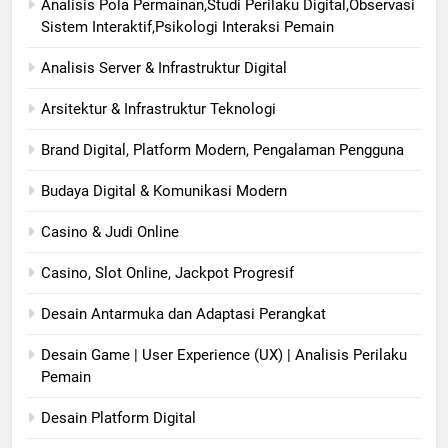
Analisis Pola Permainan,Studi Perilaku Digital,Observasi
Sistem Interaktif,Psikologi Interaksi Pemain
Analisis Server & Infrastruktur Digital
Arsitektur & Infrastruktur Teknologi
Brand Digital, Platform Modern, Pengalaman Pengguna
Budaya Digital & Komunikasi Modern
Casino & Judi Online
Casino, Slot Online, Jackpot Progresif
Desain Antarmuka dan Adaptasi Perangkat
Desain Game | User Experience (UX) | Analisis Perilaku
Pemain
Desain Platform Digital