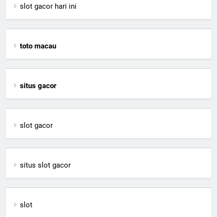
slot gacor hari ini
toto macau
situs gacor
slot gacor
situs slot gacor
slot