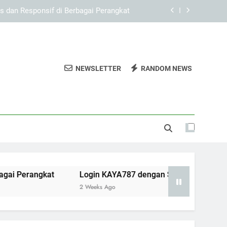
 dan Responsif di Berbagai Perangkat
Ringkas dan Mudah Dipahami Pengguna
 Responsif untuk Akses Lebih Terarah
NEWSLETTER
RANDOM NEWS
em Akses yang Ringkas dan Responsif
 dan Responsif di Berbagai Perangkat
rgy.
Ringkas dan Mudah Dipahami Pengguna
 Responsif untuk Akses Lebih Terarah
at
Login KAYA787 dengan Sistem Akses yang Ringkas
2 Weeks Ago