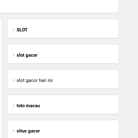
SLOT
slot gacor
slot gacor hari ini
toto macau
situs gacor