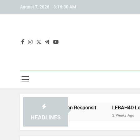
Skip
August 7, 2026
3:16:31 AM
to
content
Kip
Temukan T
 yang Ringkas dan Responsif
LEBAH4D Login dengan Si
2 Weeks Ago
HEADLINES