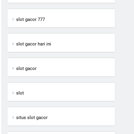
slot gacor 777
slot gacor hari ini
slot gacor
slot
situs slot gacor