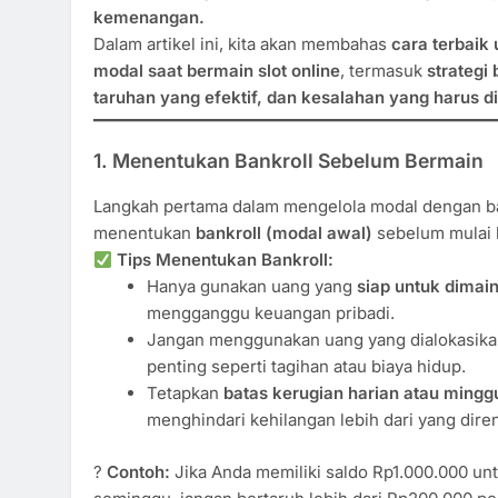
kemenangan.
Dalam artikel ini, kita akan membahas
cara terbaik
modal saat bermain slot online
, termasuk
strategi 
taruhan yang efektif, dan kesalahan yang harus di
1. Menentukan Bankroll Sebelum Bermain
Langkah pertama dalam mengelola modal dengan ba
menentukan
bankroll (modal awal)
sebelum mulai 
Tips Menentukan Bankroll:
Hanya gunakan uang yang
siap untuk dimai
mengganggu keuangan pribadi.
Jangan menggunakan uang yang dialokasika
penting seperti tagihan atau biaya hidup.
Tetapkan
batas kerugian harian atau mingg
menghindari kehilangan lebih dari yang dire
?
Contoh:
Jika Anda memiliki saldo Rp1.000.000 un