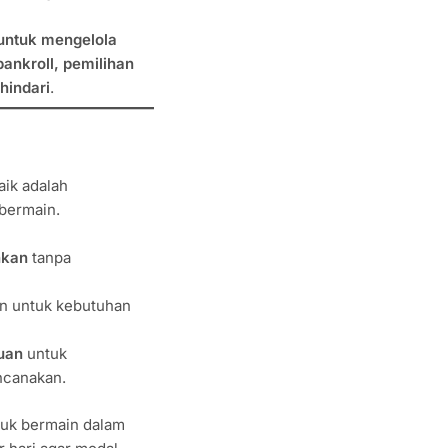
 untuk mengelola
bankroll, pemilihan
hindari
.
ik adalah
bermain.
nkan
tanpa
n untuk kebutuhan
uan
untuk
ncanakan.
tuk bermain dalam