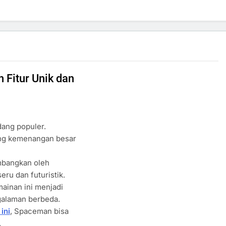
 Fitur Unik dan
dang populer.
luang kemenangan besar
mbangkan oleh
ru dan futuristik.
mainan ini menjadi
ngalaman berbeda.
 ini
, Spaceman bisa
.