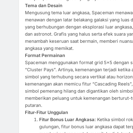
Tema dan Desain
Mengusung tema luar angkasa, Spaceman menawar
menawan dengan latar belakang galaksi yang luas 
yang berhubungan dengan eksplorasi luar angkasa, s
dan astronot. Grafis yang halus serta efek suara yan
menambah keseruan saat bermain, memberi nuansa
angkasa yang memikat.
Format Permainan
Spaceman menggunakan format grid 5×5 dengan s
“Cluster Pays”. Artinya, kemenangan terjadi ketika a
simbol yang terhubung secara vertikal atau horizont
kemenangan akan memicu fitur “Cascading Reels”
simbol pemenang hilang dan digantikan oleh simbol 
memberikan peluang untuk kemenangan berturut-tu
putaran.
Fitur-Fitur Unggulan
Fitur Bonus Luar Angkasa:
Ketika simbol rok
gulungan, fitur bonus luar angkasa dapat terpi