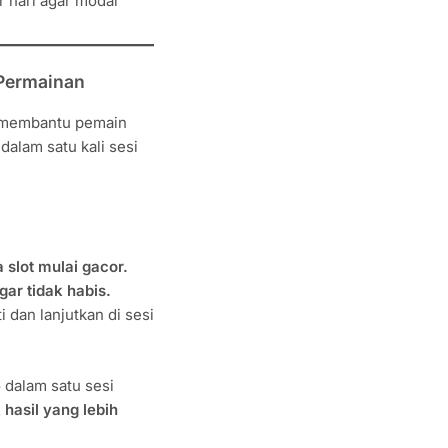
r hari agar modal
 Permainan
 membantu pemain
alam satu kali sesi
slot mulai gacor.
r tidak habis.
 dan lanjutkan di sesi
dalam satu sesi
hasil yang lebih