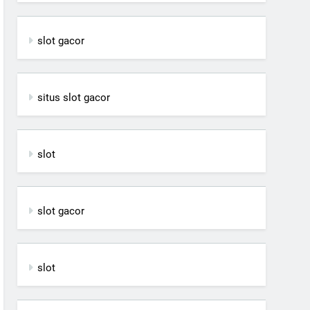
slot gacor
situs slot gacor
slot
slot gacor
slot