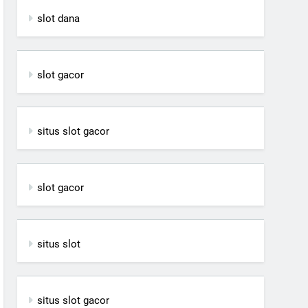
slot dana
slot gacor
situs slot gacor
slot gacor
situs slot
situs slot gacor