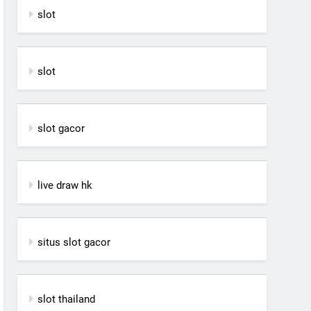
slot
slot
slot gacor
live draw hk
situs slot gacor
slot thailand