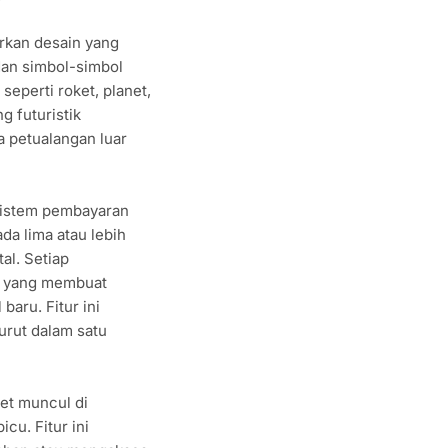
kan desain yang
dan simbol-simbol
eperti roket, planet,
g futuristik
 petualangan luar
istem pembayaran
da lima atau lebih
al. Setiap
, yang membuat
baru. Fitur ini
rut dalam satu
et muncul di
cu. Fitur ini