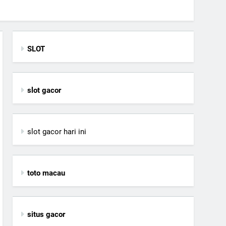
SLOT
slot gacor
slot gacor hari ini
toto macau
situs gacor