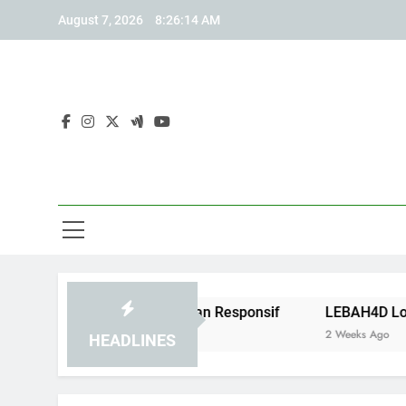
Skip
August 7, 2026
8:26:15 AM
to
content
Kip
Temukan T
s yang Ringkas dan Responsif
LEBAH4D Login dengan S
2 Weeks Ago
HEADLINES