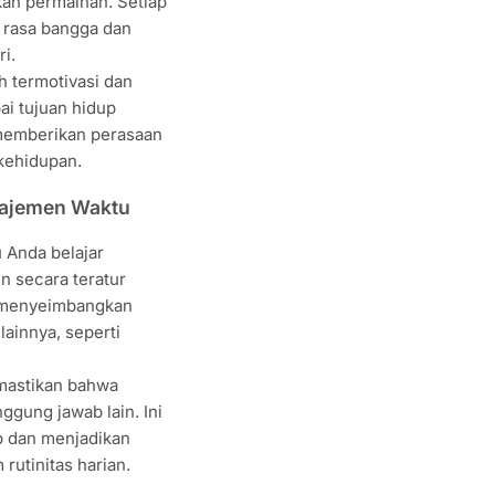
an permainan. Setiap
 rasa bangga dan
i.
 termotivasi dan
i tujuan hidup
memberikan perasaan
kehidupan.
najemen Waktu
Anda belajar
n secara teratur
k menyeimbangkan
ainnya, seperti
mastikan bahwa
gung jawab lain. Ini
 dan menjadikan
rutinitas harian.