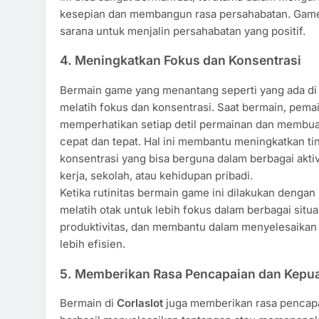
kesepian dan membangun rasa persahabatan. Game 
sarana untuk menjalin persahabatan yang positif.
4.
Meningkatkan Fokus dan Konsentrasi
Bermain game yang menantang seperti yang ada d
melatih fokus dan konsentrasi. Saat bermain, pemai
memperhatikan setiap detil permainan dan membua
cepat dan tepat. Hal ini membantu meningkatkan ti
konsentrasi yang bisa berguna dalam berbagai aktivi
kerja, sekolah, atau kehidupan pribadi.
Ketika rutinitas bermain game ini dilakukan dengan 
melatih otak untuk lebih fokus dalam berbagai situ
produktivitas, dan membantu dalam menyelesaikan
lebih efisien.
5.
Memberikan Rasa Pencapaian dan Kepu
Bermain di
Corlaslot
juga memberikan rasa pencapai