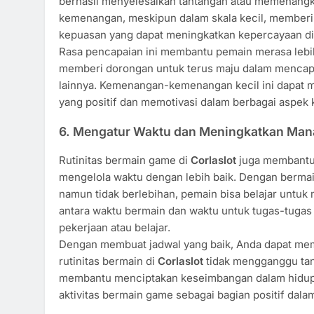
berhasil menyelesaikan tantangan atau memenangk
kemenangan, meskipun dalam skala kecil, memberi
kepuasan yang dapat meningkatkan kepercayaan dir
Rasa pencapaian ini membantu pemain merasa lebih
memberi dorongan untuk terus maju dalam mencapa
lainnya. Kemenangan-kemenangan kecil ini dapat 
yang positif dan memotivasi dalam berbagai aspek 
6.
Mengatur Waktu dan Meningkatkan Ma
Rutinitas bermain game di
Corlaslot
juga membantu 
mengelola waktu dengan lebih baik. Dengan bermai
namun tidak berlebihan, pemain bisa belajar untu
antara waktu bermain dan waktu untuk tugas-tugas l
pekerjaan atau belajar.
Dengan membuat jadwal yang baik, Anda dapat me
rutinitas bermain di
Corlaslot
tidak mengganggu tang
membantu menciptakan keseimbangan dalam hidup
aktivitas bermain game sebagai bagian positif dalam 