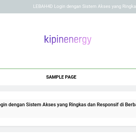
LEBAH4D Login dengan Sistem Akses yang Ringkas
Login KAYA787 dengan Sistem Akses yang 
KAYA787 Login dengan Sistem Halaman Ringkas dan
EDWINSLOT Login dengan Sist
in Energy
LEBAH4D Login dengan Sistem Akses yang Ringkas
eknologi Energi Terbarukan Untuk Kebutuhan Anda Di Kipin Ene
Login KAYA787 dengan Sistem Akses yang 
SAMPLE PAGE
KAYA787 Login dengan Sistem Halaman Ringkas dan
istem Akses yang Ringkas dan Responsif di Berbagai Perang