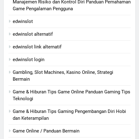
Manajemen Risiko dan Kontrol Diri Panduan Pemahaman
Game Pengalaman Pengguna
edwinslot
edwinslot alternatif
edwinslot link alternatif
edwinslot login
Gambling, Slot Machines, Kasino Online, Strategi
Bermain
Game & Hiburan Tips Game Online Panduan Gaming Tips
Teknologi
Game & Hiburan Tips Gaming Pengembangan Diri Hobi
dan Keterampilan
Game Online / Panduan Bermain