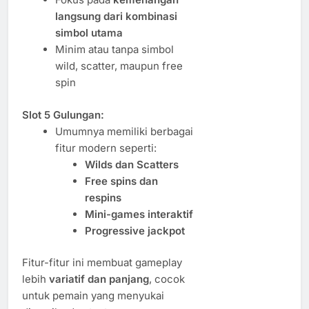
langsung dari kombinasi
simbol utama
Minim atau tanpa simbol
wild, scatter, maupun free
spin
Slot 5 Gulungan:
Umumnya memiliki berbagai
fitur modern seperti:
Wilds dan Scatters
Free spins dan
respins
Mini-games interaktif
Progressive jackpot
Fitur-fitur ini membuat gameplay
lebih
variatif dan panjang
, cocok
untuk pemain yang menyukai