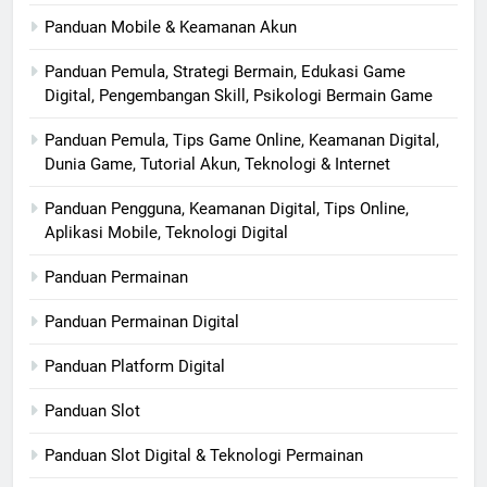
Panduan Mobile & Keamanan Akun
Panduan Pemula, Strategi Bermain, Edukasi Game
Digital, Pengembangan Skill, Psikologi Bermain Game
Panduan Pemula, Tips Game Online, Keamanan Digital,
Dunia Game, Tutorial Akun, Teknologi & Internet
Panduan Pengguna, Keamanan Digital, Tips Online,
Aplikasi Mobile, Teknologi Digital
Panduan Permainan
Panduan Permainan Digital
Panduan Platform Digital
Panduan Slot
Panduan Slot Digital & Teknologi Permainan