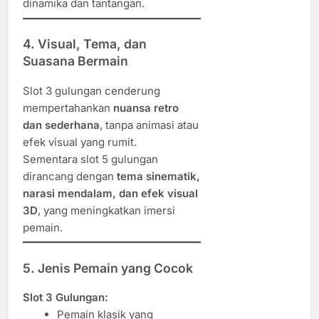
dinamika dan tantangan.
4. Visual, Tema, dan
Suasana Bermain
Slot 3 gulungan cenderung
mempertahankan
nuansa retro
dan sederhana
, tanpa animasi atau
efek visual yang rumit.
Sementara slot 5 gulungan
dirancang dengan
tema sinematik,
narasi mendalam, dan efek visual
3D
, yang meningkatkan imersi
pemain.
5. Jenis Pemain yang Cocok
Slot 3 Gulungan:
Pemain klasik yang