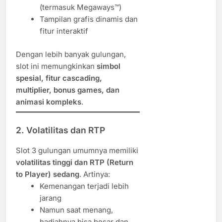
(termasuk Megaways™)
Tampilan grafis dinamis dan
fitur interaktif
Dengan lebih banyak gulungan,
slot ini memungkinkan
simbol
spesial, fitur cascading,
multiplier, bonus games, dan
animasi kompleks
.
2. Volatilitas dan RTP
Slot 3 gulungan umumnya memiliki
volatilitas tinggi dan RTP (Return
to Player) sedang
. Artinya:
Kemenangan terjadi lebih
jarang
Namun saat menang,
hadiahnya bisa besar dan