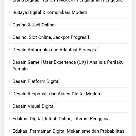
Budaya Digital & Komunikasi Modern
Casino & Judi Online
Casino, Slot Online, Jackpot Progresif
Desain Antarmuka dan Adaptasi Perangkat
Desain Game | User Experience (UX) | Analisis Perilaku
Pemain
Desain Platform Digital
Desain Responsif dan Akses Digital Modern
Desain Visual Digital
Edukasi Digital, Istilah Online, Literasi Pengguna
Edukasi Permainan Digital Mekanisme dan Probabilitas