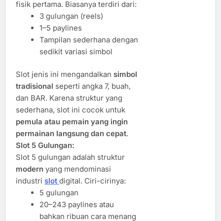
fisik pertama. Biasanya terdiri dari:
3 gulungan (reels)
1–5 paylines
Tampilan sederhana dengan
sedikit variasi simbol
Slot jenis ini mengandalkan
simbol
tradisional
seperti angka 7, buah,
dan BAR. Karena struktur yang
sederhana, slot ini cocok untuk
pemula atau pemain yang ingin
permainan langsung dan cepat
.
Slot 5 Gulungan:
Slot 5 gulungan adalah struktur
modern
yang mendominasi
industri
slot
digital. Ciri-cirinya:
5 gulungan
20–243 paylines atau
bahkan ribuan cara menang