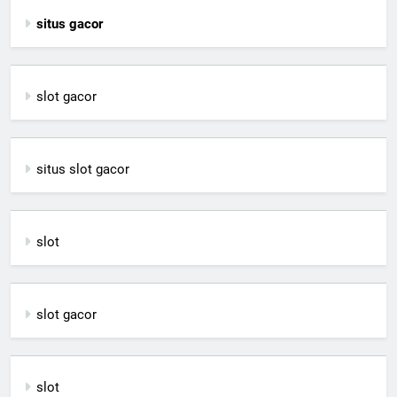
situs gacor
slot gacor
situs slot gacor
slot
slot gacor
slot