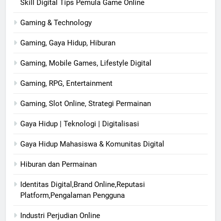
Skill Digital Tips Pemula Game Online
Gaming & Technology
Gaming, Gaya Hidup, Hiburan
Gaming, Mobile Games, Lifestyle Digital
Gaming, RPG, Entertainment
Gaming, Slot Online, Strategi Permainan
Gaya Hidup | Teknologi | Digitalisasi
Gaya Hidup Mahasiswa & Komunitas Digital
Hiburan dan Permainan
Identitas Digital,Brand Online,Reputasi
Platform,Pengalaman Pengguna
Industri Perjudian Online