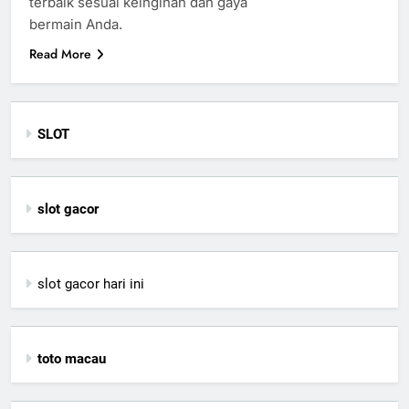
terbaik sesuai keinginan dan gaya
bermain Anda.
Read More
SLOT
slot gacor
slot gacor hari ini
toto macau