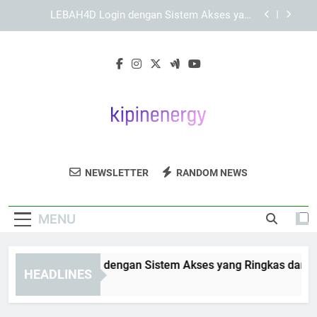
Skip
Login KAYA787 dengan Sistem Akses yang
to
Ringkas dan Mudah Dipahami Pengguna
content
KAYA787 Login dengan Sistem Halaman Ringkas
dan Responsif untuk Akses Lebih Terarah
EDWINSLOT Login dengan Sistem Akses yang
Ringkas dan Responsif
LEBAH4D Login dengan Sistem Akses yang
Ringkas dan Responsif di Berbagai Perangkat
Login KAYA787 dengan Sistem Akses yang
Ringkas dan Mudah Dipahami Pengguna
Kipin Energy
Temukan Teknologi Energi Terbarukan
KAYA787 Login dengan Sistem Halaman Ringkas
NEWSLETTER
RANDOM NEWS
dan Responsif untuk Akses Lebih Terarah
Untuk Kebutuhan Anda Di Kipin Energy.
MENU
WINSLOT Login dengan Sistem Akses yang Ringkas dan Resp
HEADLINES
Weeks Ago