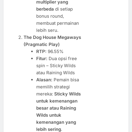
multiplier yang
berbeda
di setiap
bonus round,
membuat permainan
lebih seru.
The Dog House Megaways
(Pragmatic Play)
RTP:
96.55%
Fitur:
Dua opsi free
spin – Sticky Wilds
atau Raining Wilds
Alasan:
Pemain bisa
memilih strategi
mereka:
Sticky Wilds
untuk kemenangan
besar atau Raining
Wilds untuk
kemenangan yang
lebih sering
.