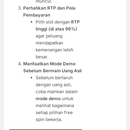
muncul.
Perhatikan RTP dan Pola
Pembayaran
Pilih slot dengan
RTP
tinggi (di atas 96%)
agar peluang
mendapatkan
kemenangan lebih
besar.
Manfaatkan Mode Demo
Sebelum Bermain Uang Asli
Sebelum bertaruh
dengan uang asli,
coba mainkan dalam
mode demo
untuk
melihat bagaimana
setiap pilihan free
spin bekerja.