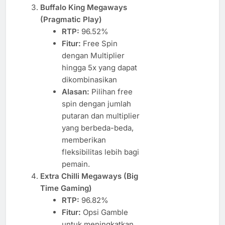
Buffalo King Megaways
(Pragmatic Play)
RTP:
96.52%
Fitur:
Free Spin
dengan Multiplier
hingga 5x yang dapat
dikombinasikan
Alasan:
Pilihan free
spin dengan jumlah
putaran dan multiplier
yang berbeda-beda,
memberikan
fleksibilitas lebih bagi
pemain.
Extra Chilli Megaways (Big
Time Gaming)
RTP:
96.82%
Fitur:
Opsi Gamble
untuk meningkatkan