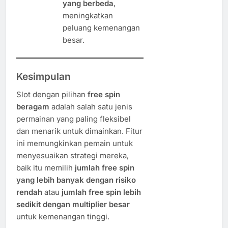
yang berbeda
,
meningkatkan
peluang kemenangan
besar.
Kesimpulan
Slot dengan pilihan
free spin
beragam
adalah salah satu jenis
permainan yang paling fleksibel
dan menarik untuk dimainkan. Fitur
ini memungkinkan pemain untuk
menyesuaikan strategi mereka,
baik itu memilih
jumlah free spin
yang lebih banyak dengan risiko
rendah
atau
jumlah free spin lebih
sedikit dengan multiplier besar
untuk kemenangan tinggi.