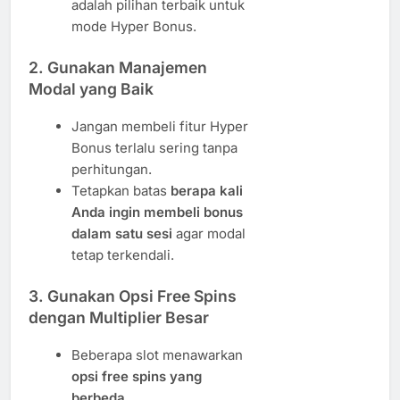
adalah pilihan terbaik untuk
mode Hyper Bonus.
2. Gunakan Manajemen
Modal yang Baik
Jangan membeli fitur Hyper
Bonus terlalu sering tanpa
perhitungan.
Tetapkan batas
berapa kali
Anda ingin membeli bonus
dalam satu sesi
agar modal
tetap terkendali.
3. Gunakan Opsi Free Spins
dengan Multiplier Besar
Beberapa slot menawarkan
opsi free spins yang
berbeda
.