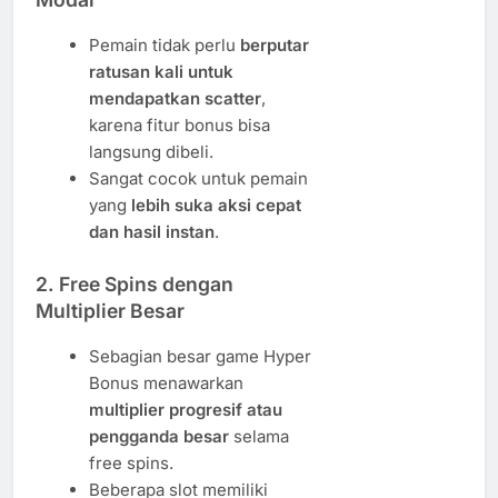
Pemain tidak perlu
berputar
ratusan kali untuk
mendapatkan scatter
,
karena fitur bonus bisa
langsung dibeli.
Sangat cocok untuk pemain
yang
lebih suka aksi cepat
dan hasil instan
.
2. Free Spins dengan
Multiplier Besar
Sebagian besar game Hyper
Bonus menawarkan
multiplier progresif atau
pengganda besar
selama
free spins.
Beberapa slot memiliki