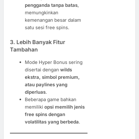
pengganda tanpa batas
,
memungkinkan
kemenangan besar dalam
satu sesi free spins.
3. Lebih Banyak Fitur
Tambahan
Mode Hyper Bonus sering
disertai dengan
wilds
ekstra, simbol premium,
atau paylines yang
diperluas
.
Beberapa game bahkan
memiliki
opsi memilih jenis
free spins dengan
volatilitas yang berbeda
.