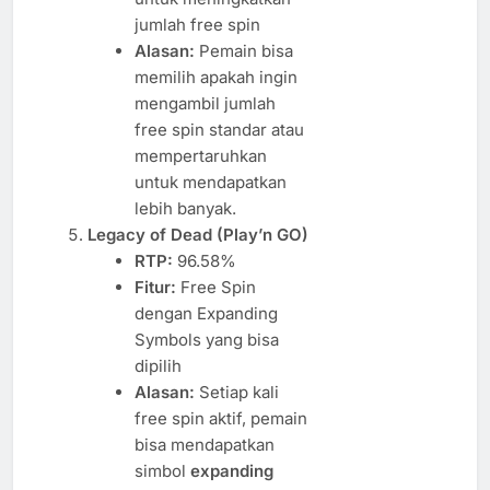
jumlah free spin
Alasan:
Pemain bisa
memilih apakah ingin
mengambil jumlah
free spin standar atau
mempertaruhkan
untuk mendapatkan
lebih banyak.
Legacy of Dead (Play’n GO)
RTP:
96.58%
Fitur:
Free Spin
dengan Expanding
Symbols yang bisa
dipilih
Alasan:
Setiap kali
free spin aktif, pemain
bisa mendapatkan
simbol
expanding