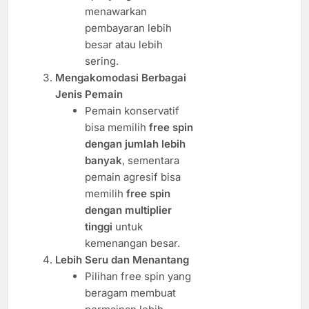
menawarkan
pembayaran lebih
besar atau lebih
sering.
Mengakomodasi Berbagai
Jenis Pemain
Pemain konservatif
bisa memilih
free spin
dengan jumlah lebih
banyak
, sementara
pemain agresif bisa
memilih
free spin
dengan multiplier
tinggi
untuk
kemenangan besar.
Lebih Seru dan Menantang
Pilihan free spin yang
beragam membuat