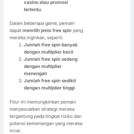
casino atau promosi
tertentu
.
Dalam beberapa game, pemain
dapat
memilih jenis free spin
yang
mereka inginkan, seperti:
Jumlah free spin banyak
dengan multiplier kecil
Jumlah free spin sedang
dengan multiplier
menengah
Jumlah free spin sedikit
dengan multiplier tinggi
Fitur ini memungkinkan pemain
menyesuaikan strategi mereka
tergantung pada tingkat risiko dan
potensi kemenangan yang mereka
incar.