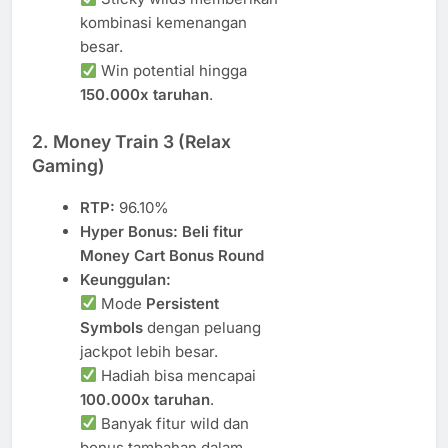
kombinasi kemenangan
besar.
Win potential hingga
150.000x taruhan
.
2. Money Train 3 (Relax
Gaming)
RTP:
96.10%
Hyper Bonus:
Beli fitur
Money Cart Bonus Round
Keunggulan:
Mode
Persistent
Symbols
dengan peluang
jackpot lebih besar.
Hadiah bisa mencapai
100.000x taruhan
.
Banyak fitur wild dan
bonus tambahan dalam