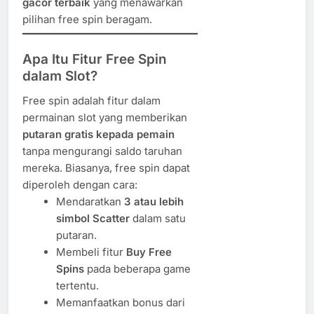
gacor terbaik
yang menawarkan
pilihan free spin beragam.
Apa Itu Fitur Free Spin
dalam Slot?
Free spin adalah fitur dalam
permainan slot yang memberikan
putaran gratis kepada pemain
tanpa mengurangi saldo taruhan
mereka. Biasanya, free spin dapat
diperoleh dengan cara:
Mendaratkan
3 atau lebih
simbol Scatter
dalam satu
putaran.
Membeli fitur
Buy Free
Spins
pada beberapa game
tertentu.
Memanfaatkan bonus dari