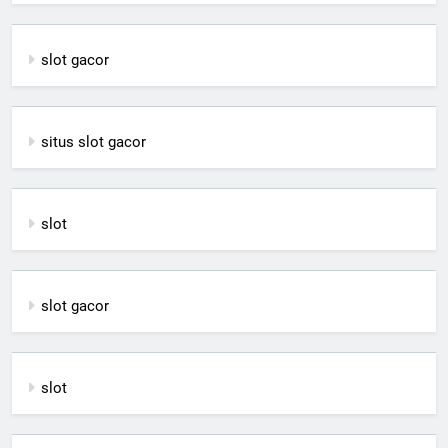
slot gacor
situs slot gacor
slot
slot gacor
slot