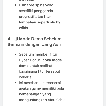
Pilih free spins yang
memiliki
pengganda
progresif atau fitur
tambahan seperti sticky
wilds
.
4. Uji Mode Demo Sebelum
Bermain dengan Uang Asli
Sebelum membeli fitur
Hyper Bonus,
coba mode
demo
untuk melihat
bagaimana fitur tersebut
bekerja.
Ini membantu memahami
apakah game memiliki
pola
kemenangan yang
menguntungkan atau tidak
.