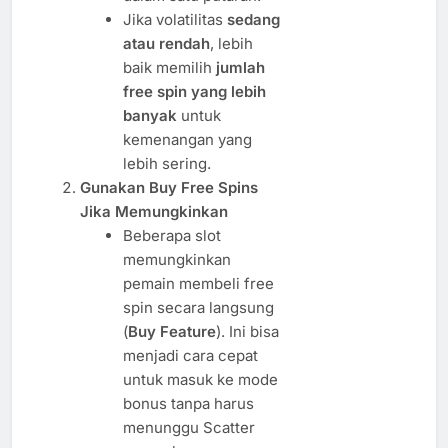
Jika volatilitas
sedang
atau rendah
, lebih
baik memilih
jumlah
free spin yang lebih
banyak
untuk
kemenangan yang
lebih sering.
Gunakan Buy Free Spins
Jika Memungkinkan
Beberapa slot
memungkinkan
pemain membeli free
spin secara langsung
(
Buy Feature
). Ini bisa
menjadi cara cepat
untuk masuk ke mode
bonus tanpa harus
menunggu Scatter