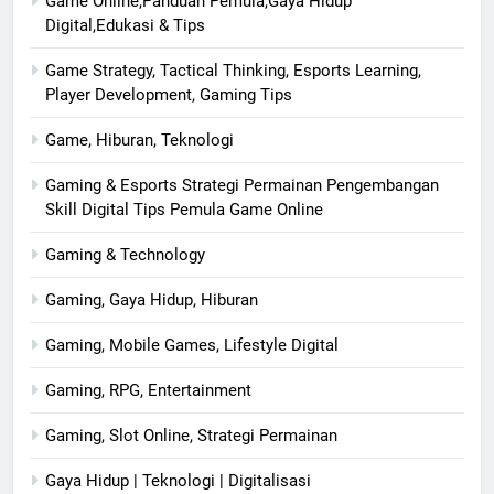
Game Online,Panduan Pemula,Gaya Hidup
Digital,Edukasi & Tips
Game Strategy, Tactical Thinking, Esports Learning,
Player Development, Gaming Tips
Game, Hiburan, Teknologi
Gaming & Esports Strategi Permainan Pengembangan
Skill Digital Tips Pemula Game Online
Gaming & Technology
Gaming, Gaya Hidup, Hiburan
Gaming, Mobile Games, Lifestyle Digital
Gaming, RPG, Entertainment
Gaming, Slot Online, Strategi Permainan
Gaya Hidup | Teknologi | Digitalisasi