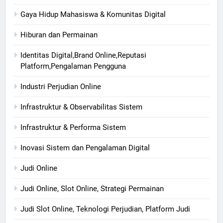
Gaya Hidup Mahasiswa & Komunitas Digital
Hiburan dan Permainan
Identitas Digital,Brand Online,Reputasi
Platform,Pengalaman Pengguna
Industri Perjudian Online
Infrastruktur & Observabilitas Sistem
Infrastruktur & Performa Sistem
Inovasi Sistem dan Pengalaman Digital
Judi Online
Judi Online, Slot Online, Strategi Permainan
Judi Slot Online, Teknologi Perjudian, Platform Judi