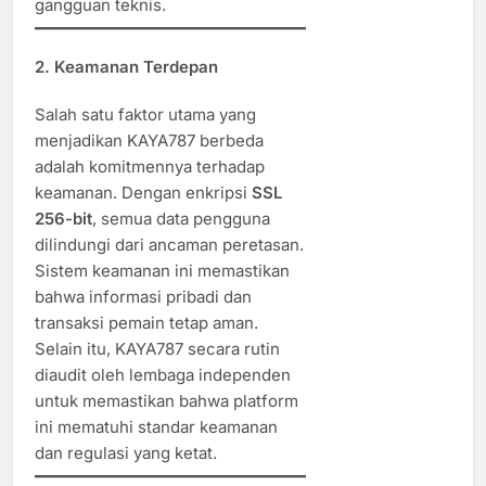
gangguan teknis.
2. Keamanan Terdepan
Salah satu faktor utama yang
menjadikan KAYA787 berbeda
adalah komitmennya terhadap
keamanan. Dengan enkripsi
SSL
256-bit
, semua data pengguna
dilindungi dari ancaman peretasan.
Sistem keamanan ini memastikan
bahwa informasi pribadi dan
transaksi pemain tetap aman.
Selain itu, KAYA787 secara rutin
diaudit oleh lembaga independen
untuk memastikan bahwa platform
ini mematuhi standar keamanan
dan regulasi yang ketat.