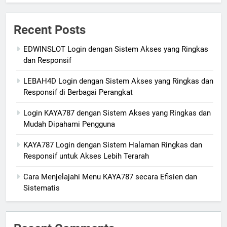
Recent Posts
EDWINSLOT Login dengan Sistem Akses yang Ringkas
dan Responsif
LEBAH4D Login dengan Sistem Akses yang Ringkas dan
Responsif di Berbagai Perangkat
Login KAYA787 dengan Sistem Akses yang Ringkas dan
Mudah Dipahami Pengguna
KAYA787 Login dengan Sistem Halaman Ringkas dan
Responsif untuk Akses Lebih Terarah
Cara Menjelajahi Menu KAYA787 secara Efisien dan
Sistematis