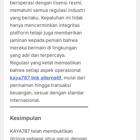
beroperasi dengan lisensi resmi,
mematuhi semua regulasi industri
yang berlaku. Kepatuhan ini tidak
hanya mencerminkan integritas
platform tetapi juga memberikan
jaminan kepada pemain bahwa
mereka bermain di lingkungan
yang adil dan terpercaya.
Regulasi yang ketat memastikan
bahwa setiap aspek operasional
kaya787 link alternatif
, mulai dari
permainan hingga transaksi
keuangan, sesuai dengan standar
internasional.
Kesimpulan
KAYA787 telah membuktikan
dirinya sebagai situs gacor dengan