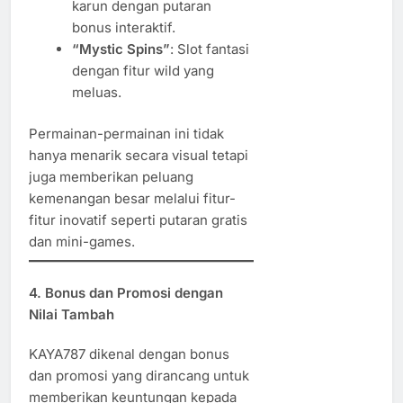
karun dengan putaran
bonus interaktif.
“Mystic Spins”
: Slot fantasi
dengan fitur wild yang
meluas.
Permainan-permainan ini tidak
hanya menarik secara visual tetapi
juga memberikan peluang
kemenangan besar melalui fitur-
fitur inovatif seperti putaran gratis
dan mini-games.
4. Bonus dan Promosi dengan
Nilai Tambah
KAYA787 dikenal dengan bonus
dan promosi yang dirancang untuk
memberikan keuntungan kepada