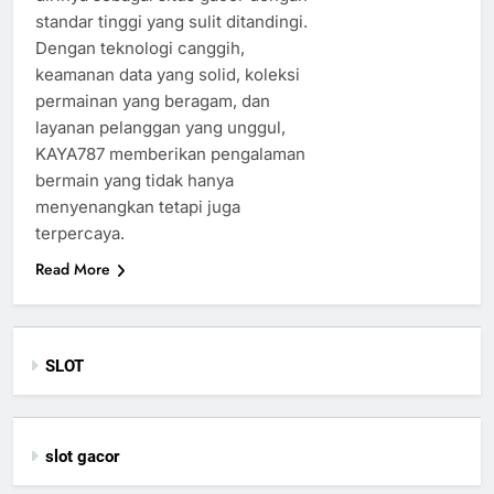
standar tinggi yang sulit ditandingi.
Dengan teknologi canggih,
keamanan data yang solid, koleksi
permainan yang beragam, dan
layanan pelanggan yang unggul,
KAYA787 memberikan pengalaman
bermain yang tidak hanya
menyenangkan tetapi juga
terpercaya.
Read More
SLOT
slot gacor