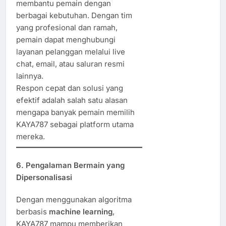
membantu pemain dengan
berbagai kebutuhan. Dengan tim
yang profesional dan ramah,
pemain dapat menghubungi
layanan pelanggan melalui live
chat, email, atau saluran resmi
lainnya.
Respon cepat dan solusi yang
efektif adalah salah satu alasan
mengapa banyak pemain memilih
KAYA787 sebagai platform utama
mereka.
6. Pengalaman Bermain yang
Dipersonalisasi
Dengan menggunakan algoritma
berbasis
machine learning
,
KAYA787 mampu memberikan