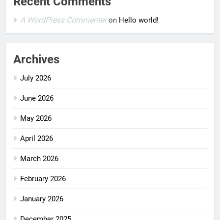
Recent Comments
A WordPress Commenter
on
Hello world!
Archives
July 2026
June 2026
May 2026
April 2026
March 2026
February 2026
January 2026
December 2025