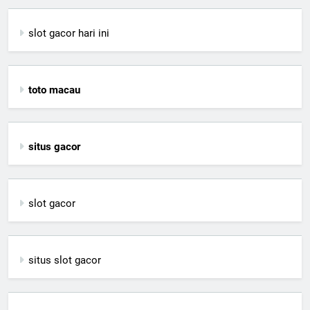
slot gacor hari ini
toto macau
situs gacor
slot gacor
situs slot gacor