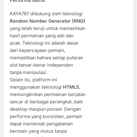
Performa Gacor
KAYA787 didukung oleh teknologi
Random Number Generator (RNG)
yang telah teruji untuk memastikan
hasil permainan yang adil dan
acak. Teknologi ini adalah dasar
dari kepercayaan pemain,
memastikan bahwa setiap putaran
slot benar-benar independen
tanpa manipulasi.
Selain itu, platform ini
menggunakan teknologi
HTML5
,
memungkinkan permainan berjalan
lancar di berbagai perangkat, baik
desktop maupun ponsel. Dengan
performa yang konsisten, pemain
dapat menikmati pengalaman
bermain yang mulus tanpa