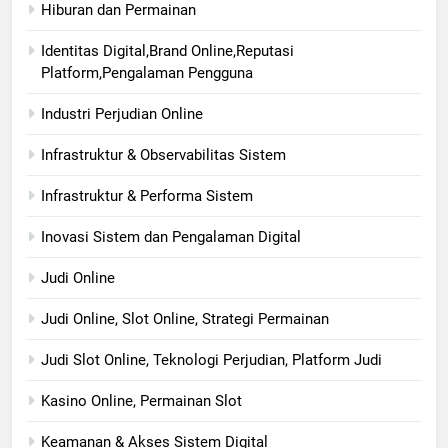
Hiburan dan Permainan
Identitas Digital,Brand Online,Reputasi
Platform,Pengalaman Pengguna
Industri Perjudian Online
Infrastruktur & Observabilitas Sistem
Infrastruktur & Performa Sistem
Inovasi Sistem dan Pengalaman Digital
Judi Online
Judi Online, Slot Online, Strategi Permainan
Judi Slot Online, Teknologi Perjudian, Platform Judi
Kasino Online, Permainan Slot
Keamanan & Akses Sistem Digital