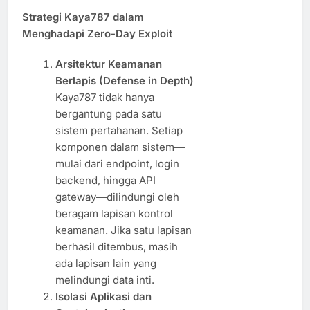
Strategi Kaya787 dalam
Menghadapi Zero-Day Exploit
Arsitektur Keamanan
Berlapis (Defense in Depth)
Kaya787 tidak hanya
bergantung pada satu
sistem pertahanan. Setiap
komponen dalam sistem—
mulai dari endpoint, login
backend, hingga API
gateway—dilindungi oleh
beragam lapisan kontrol
keamanan. Jika satu lapisan
berhasil ditembus, masih
ada lapisan lain yang
melindungi data inti.
Isolasi Aplikasi dan