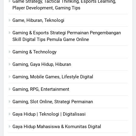
Game Strategy, Tactical Thinking, Esports Learning,
Player Development, Gaming Tips
Game, Hiburan, Teknologi
Gaming & Esports Strategi Permainan Pengembangan
Skill Digital Tips Pemula Game Online
Gaming & Technology
Gaming, Gaya Hidup, Hiburan
Gaming, Mobile Games, Lifestyle Digital
Gaming, RPG, Entertainment
Gaming, Slot Online, Strategi Permainan
Gaya Hidup | Teknologi | Digitalisasi
Gaya Hidup Mahasiswa & Komunitas Digital