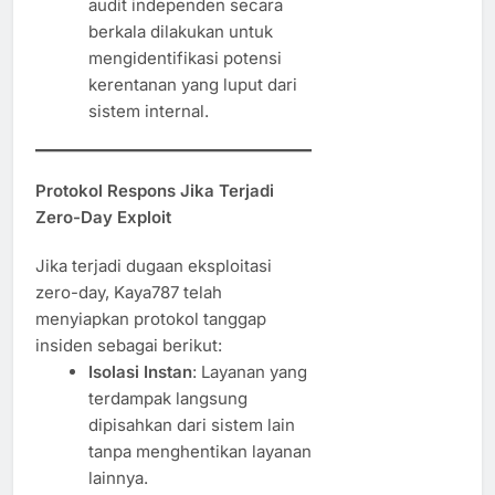
audit independen secara
berkala dilakukan untuk
mengidentifikasi potensi
kerentanan yang luput dari
sistem internal.
Protokol Respons Jika Terjadi
Zero-Day Exploit
Jika terjadi dugaan eksploitasi
zero-day, Kaya787 telah
menyiapkan protokol tanggap
insiden sebagai berikut:
Isolasi Instan
: Layanan yang
terdampak langsung
dipisahkan dari sistem lain
tanpa menghentikan layanan
lainnya.