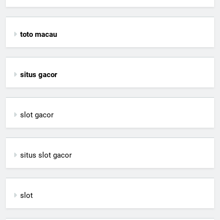
toto macau
situs gacor
slot gacor
situs slot gacor
slot