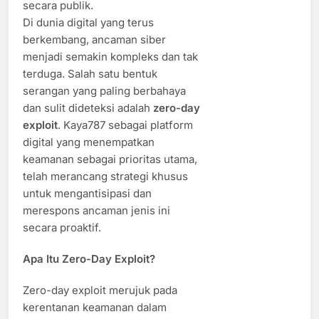
secara publik.
Di dunia digital yang terus
berkembang, ancaman siber
menjadi semakin kompleks dan tak
terduga. Salah satu bentuk
serangan yang paling berbahaya
dan sulit dideteksi adalah
zero-day
exploit
. Kaya787 sebagai platform
digital yang menempatkan
keamanan sebagai prioritas utama,
telah merancang strategi khusus
untuk mengantisipasi dan
merespons ancaman jenis ini
secara proaktif.
Apa Itu Zero-Day Exploit?
Zero-day exploit merujuk pada
kerentanan keamanan dalam