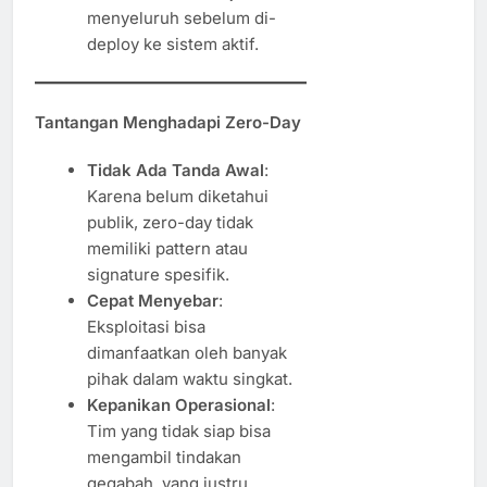
menyeluruh sebelum di-
deploy ke sistem aktif.
Tantangan Menghadapi Zero-Day
Tidak Ada Tanda Awal
:
Karena belum diketahui
publik, zero-day tidak
memiliki pattern atau
signature spesifik.
Cepat Menyebar
:
Eksploitasi bisa
dimanfaatkan oleh banyak
pihak dalam waktu singkat.
Kepanikan Operasional
:
Tim yang tidak siap bisa
mengambil tindakan
gegabah, yang justru