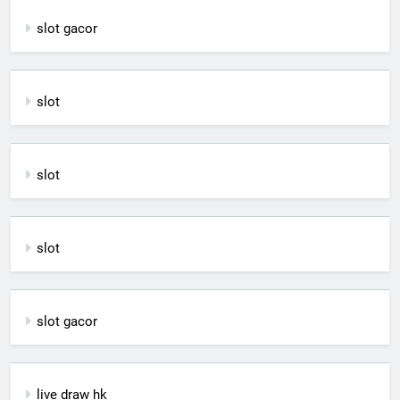
slot gacor
slot
slot
slot
slot gacor
live draw hk