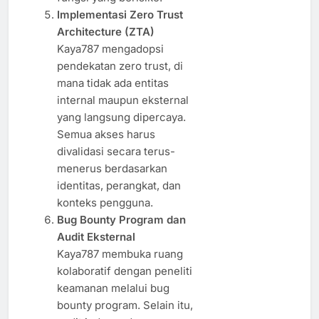
Implementasi Zero Trust
Architecture (ZTA)
Kaya787 mengadopsi
pendekatan zero trust, di
mana tidak ada entitas
internal maupun eksternal
yang langsung dipercaya.
Semua akses harus
divalidasi secara terus-
menerus berdasarkan
identitas, perangkat, dan
konteks pengguna.
Bug Bounty Program dan
Audit Eksternal
Kaya787 membuka ruang
kolaboratif dengan peneliti
keamanan melalui bug
bounty program. Selain itu,