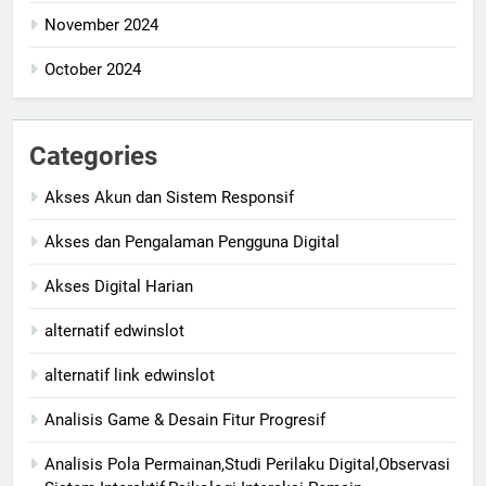
November 2024
October 2024
Categories
Akses Akun dan Sistem Responsif
Akses dan Pengalaman Pengguna Digital
Akses Digital Harian
alternatif edwinslot
alternatif link edwinslot
Analisis Game & Desain Fitur Progresif
Analisis Pola Permainan,Studi Perilaku Digital,Observasi