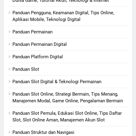
Dunia Game, Tutorial Akun, Teknologi & Internet
Panduan Pengguna, Keamanan Digital, Tips Online,
Aplikasi Mobile, Teknologi Digital
Panduan Permainan
Panduan Permainan Digital
Panduan Platform Digital
Panduan Slot
Panduan Slot Digital & Teknologi Permainan
Panduan Slot Online, Strategi Bermain, Tips Menang,
Manajemen Modal, Game Online, Pengalaman Bermain
Panduan Slot Pemula, Edukasi Slot Online, Tips Daftar
Slot, Slot Online Aman, Manajemen Akun Slot
Panduan Struktur dan Navigasi