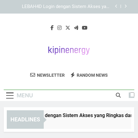
Skip
Login KAYA787 dengan Sistem Akses yang
to
Ringkas dan Mudah Dipahami Pengguna
content
KAYA787 Login dengan Sistem Halaman Ringkas
dan Responsif untuk Akses Lebih Terarah
EDWINSLOT Login dengan Sistem Akses yang
Ringkas dan Responsif
LEBAH4D Login dengan Sistem Akses yang
Ringkas dan Responsif di Berbagai Perangkat
Login KAYA787 dengan Sistem Akses yang
Ringkas dan Mudah Dipahami Pengguna
Kipin Energy
Temukan Teknologi Energi Terbarukan
KAYA787 Login dengan Sistem Halaman Ringkas
NEWSLETTER
RANDOM NEWS
dan Responsif untuk Akses Lebih Terarah
Untuk Kebutuhan Anda Di Kipin Energy.
MENU
WINSLOT Login dengan Sistem Akses yang Ringkas dan Respo
HEADLINES
Weeks Ago