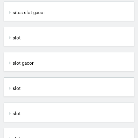
situs slot gacor
slot
slot gacor
slot
slot