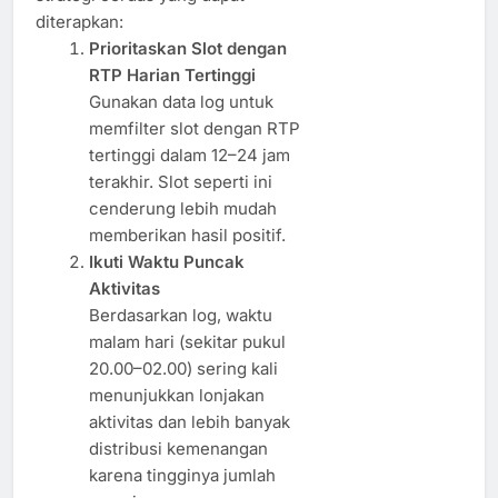
diterapkan:
Prioritaskan Slot dengan
RTP Harian Tertinggi
Gunakan data log untuk
memfilter slot dengan RTP
tertinggi dalam 12–24 jam
terakhir. Slot seperti ini
cenderung lebih mudah
memberikan hasil positif.
Ikuti Waktu Puncak
Aktivitas
Berdasarkan log, waktu
malam hari (sekitar pukul
20.00–02.00) sering kali
menunjukkan lonjakan
aktivitas dan lebih banyak
distribusi kemenangan
karena tingginya jumlah