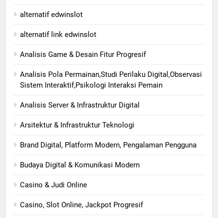
alternatif edwinslot
alternatif link edwinslot
Analisis Game & Desain Fitur Progresif
Analisis Pola Permainan,Studi Perilaku Digital,Observasi
Sistem Interaktif,Psikologi Interaksi Pemain
Analisis Server & Infrastruktur Digital
Arsitektur & Infrastruktur Teknologi
Brand Digital, Platform Modern, Pengalaman Pengguna
Budaya Digital & Komunikasi Modern
Casino & Judi Online
Casino, Slot Online, Jackpot Progresif