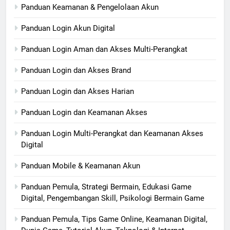
Panduan Keamanan & Pengelolaan Akun
Panduan Login Akun Digital
Panduan Login Aman dan Akses Multi-Perangkat
Panduan Login dan Akses Brand
Panduan Login dan Akses Harian
Panduan Login dan Keamanan Akses
Panduan Login Multi-Perangkat dan Keamanan Akses
Digital
Panduan Mobile & Keamanan Akun
Panduan Pemula, Strategi Bermain, Edukasi Game
Digital, Pengembangan Skill, Psikologi Bermain Game
Panduan Pemula, Tips Game Online, Keamanan Digital,