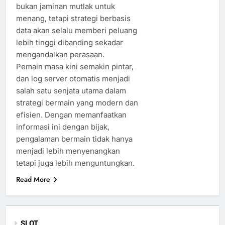
bukan jaminan mutlak untuk
menang, tetapi strategi berbasis
data akan selalu memberi peluang
lebih tinggi dibanding sekadar
mengandalkan perasaan.
Pemain masa kini semakin pintar,
dan log server otomatis menjadi
salah satu senjata utama dalam
strategi bermain yang modern dan
efisien. Dengan memanfaatkan
informasi ini dengan bijak,
pengalaman bermain tidak hanya
menjadi lebih menyenangkan
tetapi juga lebih menguntungkan.
Read More
SLOT