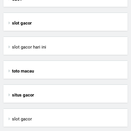
slot gacor
slot gacor hari ini
toto macau
situs gacor
slot gacor