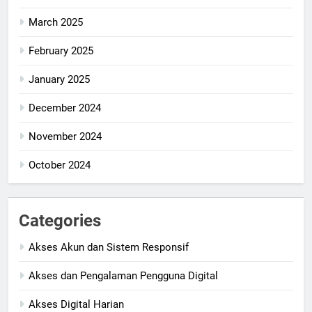
March 2025
February 2025
January 2025
December 2024
November 2024
October 2024
Categories
Akses Akun dan Sistem Responsif
Akses dan Pengalaman Pengguna Digital
Akses Digital Harian