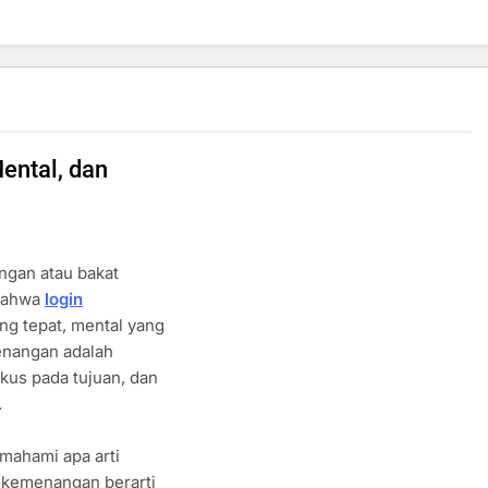
ental, dan
ngan atau bakat
 bahwa
login
ang tepat, mental yang
menangan adalah
kus pada tujuan, dan
.
mahami apa arti
, kemenangan berarti