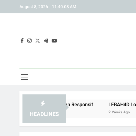
Skip
August 8, 2026
11:40:09 AM
to
content
Kip
Temukan T
s yang Ringkas dan Responsif
LEBAH4D Login dengan S
2 Weeks Ago
HEADLINES