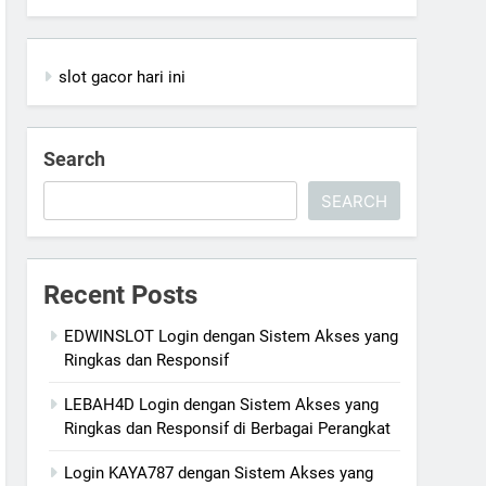
slot gacor hari ini
Search
SEARCH
Recent Posts
EDWINSLOT Login dengan Sistem Akses yang
Ringkas dan Responsif
LEBAH4D Login dengan Sistem Akses yang
Ringkas dan Responsif di Berbagai Perangkat
Login KAYA787 dengan Sistem Akses yang