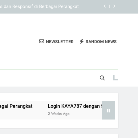
 dan Responsif di Berbagai Perangkat
Ringkas dan Mudah Dipahami Pengguna
 Responsif untuk Akses Lebih Terarah
NEWSLETTER
RANDOM NEWS
em Akses yang Ringkas dan Responsif
 dan Responsif di Berbagai Perangkat
rgy.
Ringkas dan Mudah Dipahami Pengguna
 Responsif untuk Akses Lebih Terarah
kat
Login KAYA787 dengan Sistem Akses yang Ringkas
2 Weeks Ago