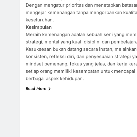
Dengan mengatur prioritas dan menetapkan batasa
mengejar kemenangan tanpa mengorbankan kualita
keseluruhan.
Kesimpulan
Meraih kemenangan adalah sebuah seni yang mem
strategi, mental yang kuat, disiplin, dan pembelaja
Kesuksesan bukan datang secara instan, melainkan
konsisten, refleksi diri, dan penyesuaian strategi 
mindset pemenang, fokus yang jelas, dan kerja kera
setiap orang memiliki kesempatan untuk mencapa
berbagai aspek kehidupan.
Read More