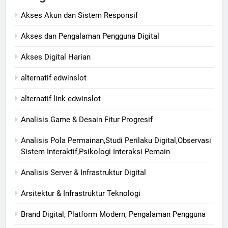
Akses Akun dan Sistem Responsif
Akses dan Pengalaman Pengguna Digital
Akses Digital Harian
alternatif edwinslot
alternatif link edwinslot
Analisis Game & Desain Fitur Progresif
Analisis Pola Permainan,Studi Perilaku Digital,Observasi
Sistem Interaktif,Psikologi Interaksi Pemain
Analisis Server & Infrastruktur Digital
Arsitektur & Infrastruktur Teknologi
Brand Digital, Platform Modern, Pengalaman Pengguna