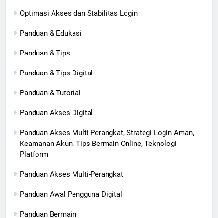
Optimasi Akses dan Stabilitas Login
Panduan & Edukasi
Panduan & Tips
Panduan & Tips Digital
Panduan & Tutorial
Panduan Akses Digital
Panduan Akses Multi Perangkat, Strategi Login Aman,
Keamanan Akun, Tips Bermain Online, Teknologi
Platform
Panduan Akses Multi-Perangkat
Panduan Awal Pengguna Digital
Panduan Bermain