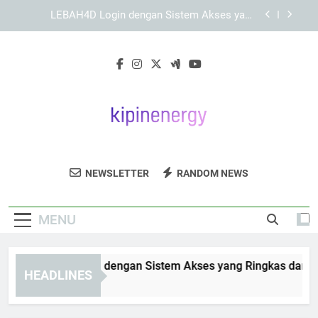
Skip
Login KAYA787 dengan Sistem Akses yang
to
Ringkas dan Mudah Dipahami Pengguna
content
KAYA787 Login dengan Sistem Halaman Ringkas
dan Responsif untuk Akses Lebih Terarah
EDWINSLOT Login dengan Sistem Akses yang
Ringkas dan Responsif
LEBAH4D Login dengan Sistem Akses yang
Ringkas dan Responsif di Berbagai Perangkat
Login KAYA787 dengan Sistem Akses yang
Ringkas dan Mudah Dipahami Pengguna
Kipin Energy
Temukan Teknologi Energi Terbarukan
KAYA787 Login dengan Sistem Halaman Ringkas
NEWSLETTER
RANDOM NEWS
dan Responsif untuk Akses Lebih Terarah
Untuk Kebutuhan Anda Di Kipin Energy.
MENU
WINSLOT Login dengan Sistem Akses yang Ringkas dan Respo
HEADLINES
eeks Ago