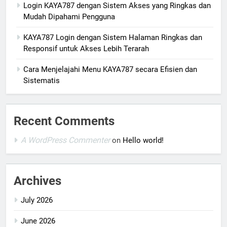
Login KAYA787 dengan Sistem Akses yang Ringkas dan
Mudah Dipahami Pengguna
KAYA787 Login dengan Sistem Halaman Ringkas dan
Responsif untuk Akses Lebih Terarah
Cara Menjelajahi Menu KAYA787 secara Efisien dan
Sistematis
Recent Comments
A WordPress Commenter
on
Hello world!
Archives
July 2026
June 2026