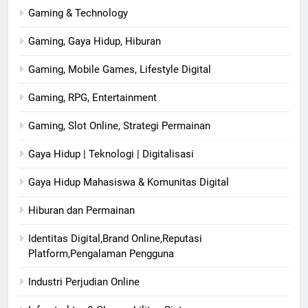
Gaming & Technology
Gaming, Gaya Hidup, Hiburan
Gaming, Mobile Games, Lifestyle Digital
Gaming, RPG, Entertainment
Gaming, Slot Online, Strategi Permainan
Gaya Hidup | Teknologi | Digitalisasi
Gaya Hidup Mahasiswa & Komunitas Digital
Hiburan dan Permainan
Identitas Digital,Brand Online,Reputasi
Platform,Pengalaman Pengguna
Industri Perjudian Online