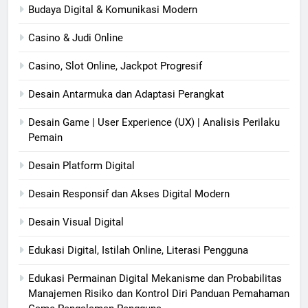
Budaya Digital & Komunikasi Modern
Casino & Judi Online
Casino, Slot Online, Jackpot Progresif
Desain Antarmuka dan Adaptasi Perangkat
Desain Game | User Experience (UX) | Analisis Perilaku
Pemain
Desain Platform Digital
Desain Responsif dan Akses Digital Modern
Desain Visual Digital
Edukasi Digital, Istilah Online, Literasi Pengguna
Edukasi Permainan Digital Mekanisme dan Probabilitas
Manajemen Risiko dan Kontrol Diri Panduan Pemahaman