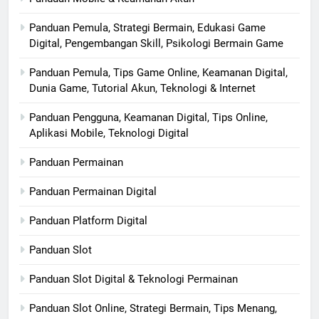
Panduan Pemula, Strategi Bermain, Edukasi Game
Digital, Pengembangan Skill, Psikologi Bermain Game
Panduan Pemula, Tips Game Online, Keamanan Digital,
Dunia Game, Tutorial Akun, Teknologi & Internet
Panduan Pengguna, Keamanan Digital, Tips Online,
Aplikasi Mobile, Teknologi Digital
Panduan Permainan
Panduan Permainan Digital
Panduan Platform Digital
Panduan Slot
Panduan Slot Digital & Teknologi Permainan
Panduan Slot Online, Strategi Bermain, Tips Menang,