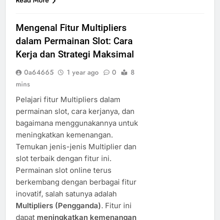
Read More
Mengenal Fitur Multipliers
dalam Permainan Slot: Cara
Kerja dan Strategi Maksimal
0a64665
1 year ago
0
8
mins
Pelajari fitur Multipliers dalam
permainan slot, cara kerjanya, dan
bagaimana menggunakannya untuk
meningkatkan kemenangan.
Temukan jenis-jenis Multiplier dan
slot terbaik dengan fitur ini.
Permainan slot online terus
berkembang dengan berbagai fitur
inovatif, salah satunya adalah
Multipliers (Pengganda)
. Fitur ini
dapat
meningkatkan kemenangan