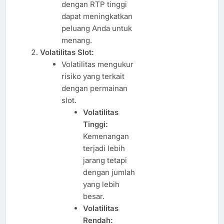
dengan RTP tinggi
dapat meningkatkan
peluang Anda untuk
menang.
Volatilitas Slot:
Volatilitas mengukur
risiko yang terkait
dengan permainan
slot.
Volatilitas
Tinggi:
Kemenangan
terjadi lebih
jarang tetapi
dengan jumlah
yang lebih
besar.
Volatilitas
Rendah: