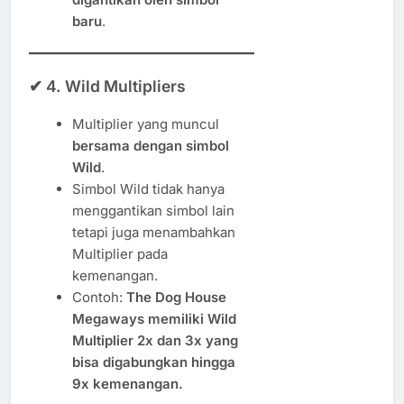
baru
.
✔ 4. Wild Multipliers
Multiplier yang muncul
bersama dengan simbol
Wild
.
Simbol Wild tidak hanya
menggantikan simbol lain
tetapi juga menambahkan
Multiplier pada
kemenangan.
Contoh:
The Dog House
Megaways memiliki Wild
Multiplier 2x dan 3x yang
bisa digabungkan hingga
9x kemenangan.