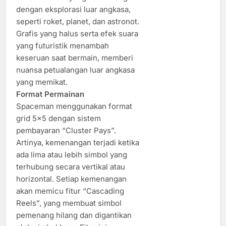
dengan eksplorasi luar angkasa,
seperti roket, planet, dan astronot.
Grafis yang halus serta efek suara
yang futuristik menambah
keseruan saat bermain, memberi
nuansa petualangan luar angkasa
yang memikat.
Format Permainan
Spaceman menggunakan format
grid 5×5 dengan sistem
pembayaran “Cluster Pays”.
Artinya, kemenangan terjadi ketika
ada lima atau lebih simbol yang
terhubung secara vertikal atau
horizontal. Setiap kemenangan
akan memicu fitur “Cascading
Reels”, yang membuat simbol
pemenang hilang dan digantikan