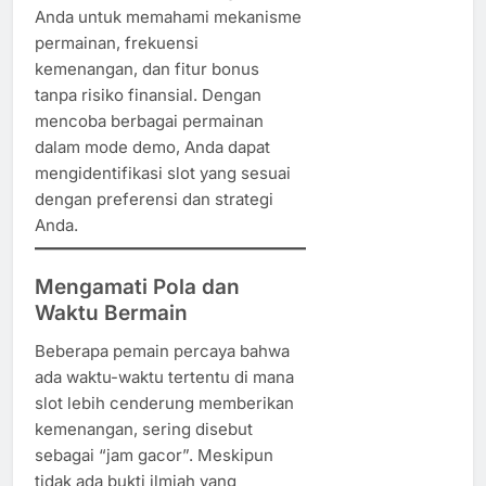
Anda untuk memahami mekanisme
permainan, frekuensi
kemenangan, dan fitur bonus
tanpa risiko finansial. Dengan
mencoba berbagai permainan
dalam mode demo, Anda dapat
mengidentifikasi slot yang sesuai
dengan preferensi dan strategi
Anda.
Mengamati Pola dan
Waktu Bermain
Beberapa pemain percaya bahwa
ada waktu-waktu tertentu di mana
slot lebih cenderung memberikan
kemenangan, sering disebut
sebagai “jam gacor”. Meskipun
tidak ada bukti ilmiah yang