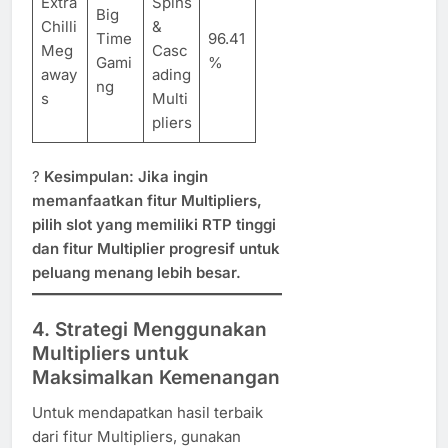
Extra
Spins
Big
Chilli
&
Time
96.41
Meg
Casc
Gami
%
away
ading
ng
s
Multi
pliers
?
Kesimpulan:
Jika ingin
memanfaatkan fitur Multipliers,
pilih slot yang memiliki RTP tinggi
dan fitur Multiplier progresif untuk
peluang menang lebih besar.
4. Strategi Menggunakan
Multipliers untuk
Maksimalkan Kemenangan
Untuk mendapatkan hasil terbaik
dari fitur Multipliers, gunakan