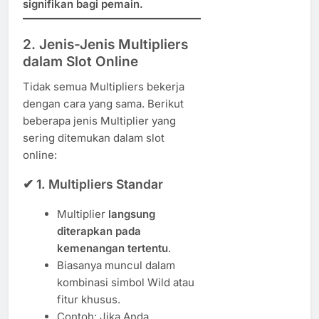
signifikan bagi pemain.
2. Jenis-Jenis Multipliers
dalam Slot Online
Tidak semua Multipliers bekerja
dengan cara yang sama. Berikut
beberapa jenis Multiplier yang
sering ditemukan dalam slot
online:
✔ 1. Multipliers Standar
Multiplier
langsung
diterapkan pada
kemenangan tertentu
.
Biasanya muncul dalam
kombinasi simbol Wild atau
fitur khusus.
Contoh: Jika Anda