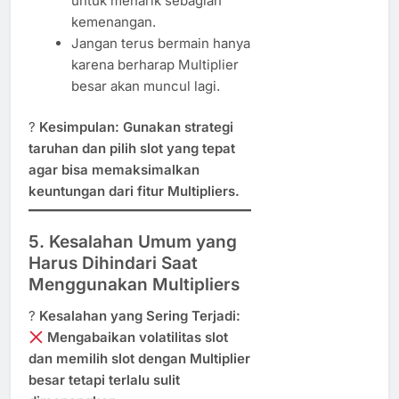
untuk menarik sebagian
kemenangan.
Jangan terus bermain hanya
karena berharap Multiplier
besar akan muncul lagi.
?
Kesimpulan:
Gunakan strategi
taruhan dan pilih slot yang tepat
agar bisa memaksimalkan
keuntungan dari fitur Multipliers.
5. Kesalahan Umum yang
Harus Dihindari Saat
Menggunakan Multipliers
?
Kesalahan yang Sering Terjadi:
Mengabaikan volatilitas slot
dan memilih slot dengan Multiplier
besar tetapi terlalu sulit