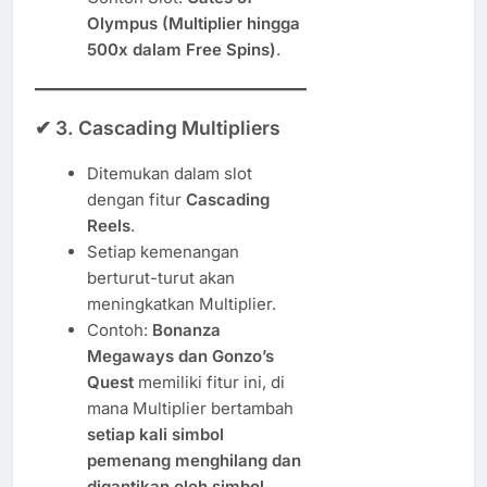
Olympus (Multiplier hingga
500x dalam Free Spins)
.
✔ 3. Cascading Multipliers
Ditemukan dalam slot
dengan fitur
Cascading
Reels
.
Setiap kemenangan
berturut-turut akan
meningkatkan Multiplier.
Contoh:
Bonanza
Megaways dan Gonzo’s
Quest
memiliki fitur ini, di
mana Multiplier bertambah
setiap kali simbol
pemenang menghilang dan
digantikan oleh simbol