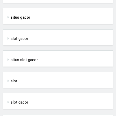
situs gacor
slot gacor
situs slot gacor
slot
slot gacor