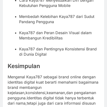
Cara Kaya787 Menyesuaikan Diri dengan
Kebutuhan Pengguna Mobile
Membedah Kelebihan Kaya787 dari Sudut
Pandang Pengguna
Kaya787 dan Peran Desain Visual dalam
Membangun Kredibilitas
Kaya787 dan Pentingnya Konsistensi Brand
di Dunia Digital
Kesimpulan
Mengenal Kaya787 sebagai brand online dengan
identitas digital kuat berarti memahami bagaimana
brand membangun
kejelasan,konsistensi,keamanan,dan pengalaman
pengguna.Identitas digital tidak hanya terbentuk
dari nama,tetapi juga dari cara informasi disusun