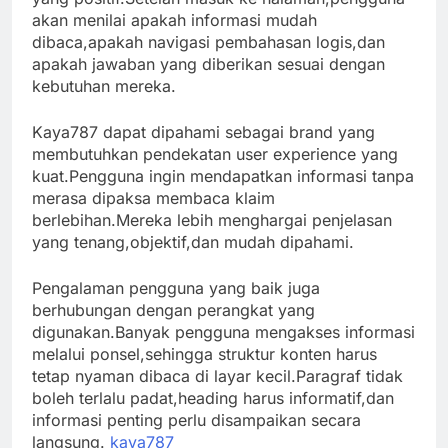
akan menilai apakah informasi mudah
dibaca,apakah navigasi pembahasan logis,dan
apakah jawaban yang diberikan sesuai dengan
kebutuhan mereka.
Kaya787 dapat dipahami sebagai brand yang
membutuhkan pendekatan user experience yang
kuat.Pengguna ingin mendapatkan informasi tanpa
merasa dipaksa membaca klaim
berlebihan.Mereka lebih menghargai penjelasan
yang tenang,objektif,dan mudah dipahami.
Pengalaman pengguna yang baik juga
berhubungan dengan perangkat yang
digunakan.Banyak pengguna mengakses informasi
melalui ponsel,sehingga struktur konten harus
tetap nyaman dibaca di layar kecil.Paragraf tidak
boleh terlalu padat,heading harus informatif,dan
informasi penting perlu disampaikan secara
langsung.
kaya787