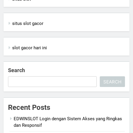
situs slot gacor
slot gacor hari ini
Search
SEARCH
Recent Posts
EDWINSLOT Login dengan Sistem Akses yang Ringkas
dan Responsif