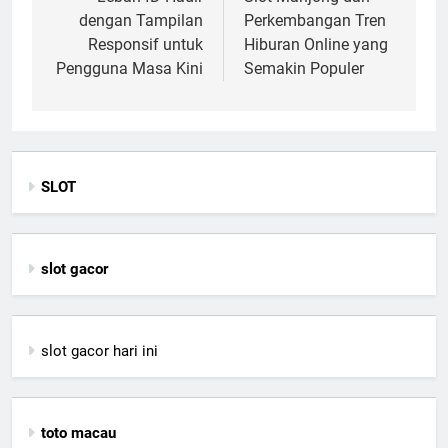
navigation
dengan Tampilan
Perkembangan Tren
Responsif untuk
Hiburan Online yang
Pengguna Masa Kini
Semakin Populer
SLOT
slot gacor
slot gacor hari ini
toto macau