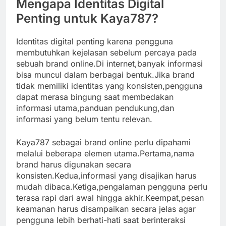
Mengapa Identitas Digital
Penting untuk Kaya787?
Identitas digital penting karena pengguna
membutuhkan kejelasan sebelum percaya pada
sebuah brand online.Di internet,banyak informasi
bisa muncul dalam berbagai bentuk.Jika brand
tidak memiliki identitas yang konsisten,pengguna
dapat merasa bingung saat membedakan
informasi utama,panduan pendukung,dan
informasi yang belum tentu relevan.
Kaya787 sebagai brand online perlu dipahami
melalui beberapa elemen utama.Pertama,nama
brand harus digunakan secara
konsisten.Kedua,informasi yang disajikan harus
mudah dibaca.Ketiga,pengalaman pengguna perlu
terasa rapi dari awal hingga akhir.Keempat,pesan
keamanan harus disampaikan secara jelas agar
pengguna lebih berhati-hati saat berinteraksi