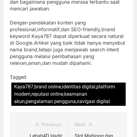
dan bagaimana pengguna merasa terbantu saat
mencari jawaban.
Dengan pendekatan konten yang
profesional,informatif,dan SEO-friendly,brand
keyword Kaya787 dapat diperkuat secara natural
di Google.Artikel yang baik tidak hanya menyebut
nama brand,tetapi juga menjawab search intent
pengguna melalui pembahasan yang
relevan,aman,dan mudah dipahami.
Tagged:
Kaya787,brand online,identitas digital,platform
modern,reputasi online,keamanan
akun,pengalaman pengguna,navigasi digital
Previous:
Next:
Post
Lebah4D Hadir
Slot Mahjong dan