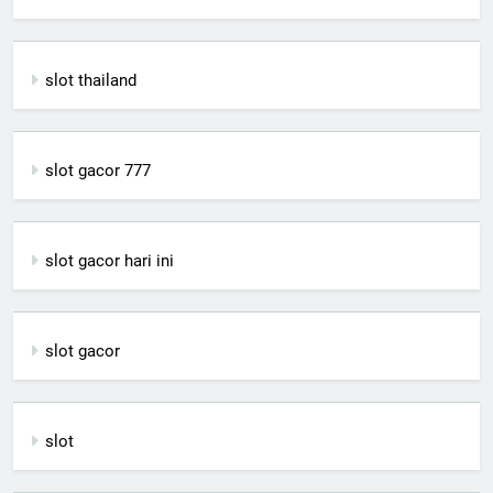
slot thailand
slot gacor 777
slot gacor hari ini
slot gacor
slot