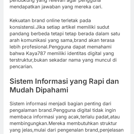
mendapatkan jawaban yang mereka cari.
Kekuatan brand online terletak pada
konsistensi.Jika setiap artikel memiliki sudut
pandang berbeda tetapi tetap berada dalam satu
arah komunikasi yang sama,brand akan terasa
lebih profesional.Pengguna dapat memahami
bahwa Kaya787 memiliki identitas digital yang
terstruktur,bukan sekadar nama yang muncul di
pencarian.
Sistem Informasi yang Rapi dan
Mudah Dipahami
Sistem informasi menjadi bagian penting dari
pengalaman brand.Pengguna digital tidak ingin
membaca informasi yang acak,terlalu padat,atau
membingungkan.Mereka membutuhkan struktur
yang jelas,mulai dari pengenalan brand,penjelasan