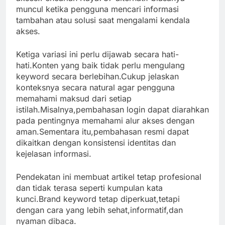
muncul ketika pengguna mencari informasi
tambahan atau solusi saat mengalami kendala
akses.
Ketiga variasi ini perlu dijawab secara hati-
hati.Konten yang baik tidak perlu mengulang
keyword secara berlebihan.Cukup jelaskan
konteksnya secara natural agar pengguna
memahami maksud dari setiap
istilah.Misalnya,pembahasan login dapat diarahkan
pada pentingnya memahami alur akses dengan
aman.Sementara itu,pembahasan resmi dapat
dikaitkan dengan konsistensi identitas dan
kejelasan informasi.
Pendekatan ini membuat artikel tetap profesional
dan tidak terasa seperti kumpulan kata
kunci.Brand keyword tetap diperkuat,tetapi
dengan cara yang lebih sehat,informatif,dan
nyaman dibaca.