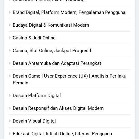
Brand Digital, Platform Modern, Pengalaman Pengguna
Budaya Digital & Komunikasi Modern
Casino & Judi Online
Casino, Slot Online, Jackpot Progresif
Desain Antarmuka dan Adaptasi Perangkat
Desain Game | User Experience (UX) | Analisis Perilaku
Pemain
Desain Platform Digital
Desain Responsif dan Akses Digital Modern
Desain Visual Digital
Edukasi Digital, Istilah Online, Literasi Pengguna