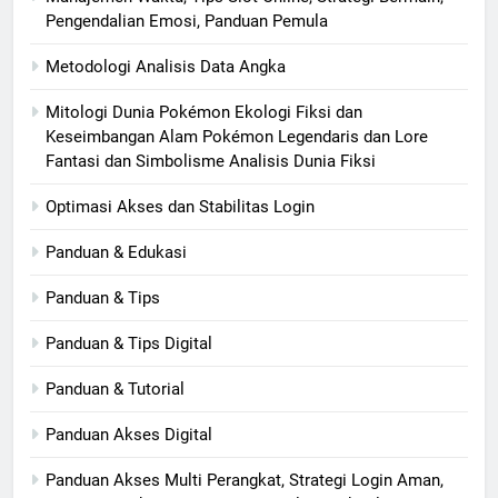
Pengendalian Emosi, Panduan Pemula
Metodologi Analisis Data Angka
Mitologi Dunia Pokémon Ekologi Fiksi dan
Keseimbangan Alam Pokémon Legendaris dan Lore
Fantasi dan Simbolisme Analisis Dunia Fiksi
Optimasi Akses dan Stabilitas Login
Panduan & Edukasi
Panduan & Tips
Panduan & Tips Digital
Panduan & Tutorial
Panduan Akses Digital
Panduan Akses Multi Perangkat, Strategi Login Aman,