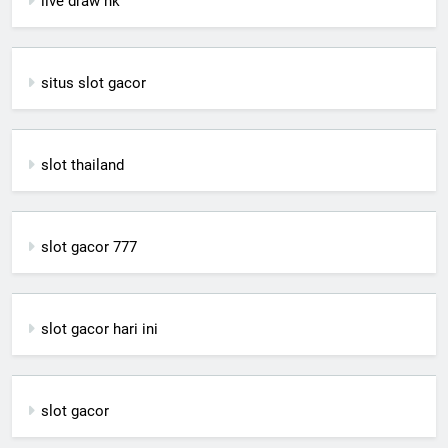
live draw hk
situs slot gacor
slot thailand
slot gacor 777
slot gacor hari ini
slot gacor