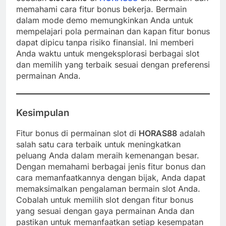
memahami cara fitur bonus bekerja. Bermain
dalam mode demo memungkinkan Anda untuk
mempelajari pola permainan dan kapan fitur bonus
dapat dipicu tanpa risiko finansial. Ini memberi
Anda waktu untuk mengeksplorasi berbagai slot
dan memilih yang terbaik sesuai dengan preferensi
permainan Anda.
Kesimpulan
Fitur bonus di permainan slot di
HORAS88
adalah
salah satu cara terbaik untuk meningkatkan
peluang Anda dalam meraih kemenangan besar.
Dengan memahami berbagai jenis fitur bonus dan
cara memanfaatkannya dengan bijak, Anda dapat
memaksimalkan pengalaman bermain slot Anda.
Cobalah untuk memilih slot dengan fitur bonus
yang sesuai dengan gaya permainan Anda dan
pastikan untuk memanfaatkan setiap kesempatan