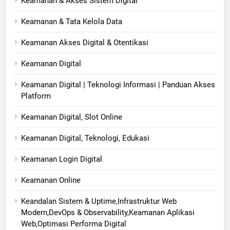
Keamanan & Akses Sistem Digital
Keamanan & Tata Kelola Data
Keamanan Akses Digital & Otentikasi
Keamanan Digital
Keamanan Digital | Teknologi Informasi | Panduan Akses
Platform
Keamanan Digital, Slot Online
Keamanan Digital, Teknologi, Edukasi
Keamanan Login Digital
Keamanan Online
Keandalan Sistem & Uptime,Infrastruktur Web
Modern,DevOps & Observability,Keamanan Aplikasi
Web,Optimasi Performa Digital