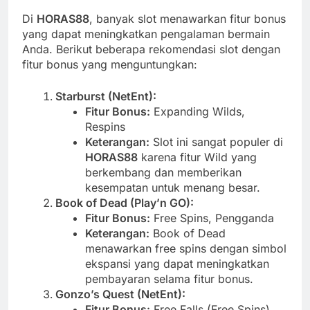
Di
HORAS88
, banyak slot menawarkan fitur bonus
yang dapat meningkatkan pengalaman bermain
Anda. Berikut beberapa rekomendasi slot dengan
fitur bonus yang menguntungkan:
Starburst (NetEnt):
Fitur Bonus:
Expanding Wilds,
Respins
Keterangan:
Slot ini sangat populer di
HORAS88
karena fitur Wild yang
berkembang dan memberikan
kesempatan untuk menang besar.
Book of Dead (Play’n GO):
Fitur Bonus:
Free Spins, Pengganda
Keterangan:
Book of Dead
menawarkan free spins dengan simbol
ekspansi yang dapat meningkatkan
pembayaran selama fitur bonus.
Gonzo’s Quest (NetEnt):
Fitur Bonus:
Free Falls (Free Spins),