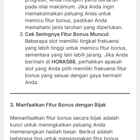
pada nilai maksimum. Jika Anda ingin
memaksimalkan peluang Anda untuk
memicu fitur bonus, pastikan Anda
memahami jenis taruhan yang diperlukan.
Cek Seringnya Fitur Bonus Muncul:
Beberapa slot memiliki tingkat frekuensi
yang lebih tinggi untuk memicu fitur bonus,
sementara yang lain lebih jarang. Jika Anda
bermain di
HORAS88
, perhatikan apakah
slot yang Anda pilih memiliki frekuensi fitur
bonus yang sesuai dengan gaya bermain
Anda.
3. Manfaatkan Fitur Bonus dengan Bijak
Memanfaatkan fitur bonus secara bijak adalah
kunci untuk meningkatkan peluang Anda
memenangkan hadiah besar. Berikut adalah
beberapa tips untuk menggunakan fitur bonus