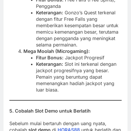
Pengganda
Keterangan:
Gonzo’s Quest terkenal
dengan fitur Free Falls yang
memberikan kesempatan besar untuk
memicu kemenangan besar, terutama
dengan pengganda yang meningkat
selama permainan.
Mega Moolah (Microgaming):
Fitur Bonus:
Jackpot Progresif
Keterangan:
Slot ini terkenal dengan
jackpot progresifnya yang besar.
Pemain yang beruntung dapat
memenangkan hadiah jackpot yang
luar biasa.
5. Cobalah Slot Demo untuk Berlatih
Sebelum mulai bertaruh dengan uang nyata,
cobalah
slot demo
di
HORAS88
untuk berlatih dan