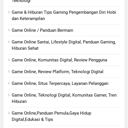
Teknologi
Game & Hiburan Tips Gaming Pengembangan Diri Hobi
dan Keterampilan
Game Online / Panduan Bermain
Game Online Santai, Lifestyle Digital, Panduan Gaming,
Hiburan Sehat
Game Online, Komunitas Digital, Review Pengguna
Game Online, Review Platform, Teknologi Digital
Game Online, Situs Terpercaya, Layanan Pelanggan
Game Online, Teknologi Digital, Komunitas Gamer, Tren
Hiburan
Game Online,Panduan Pemula,Gaya Hidup
Digital,Edukasi & Tips