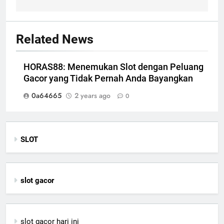
Related News
HORAS88: Menemukan Slot dengan Peluang
Gacor yang Tidak Pernah Anda Bayangkan
0a64665
2 years ago
0
SLOT
slot gacor
slot gacor hari ini