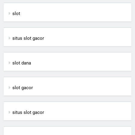
slot
situs slot gacor
slot dana
slot gacor
situs slot gacor