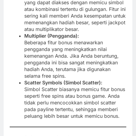
yang dapat diakses dengan memicu simbol
atau kombinasi tertentu di gulungan. Fitur ini
sering kali memberi Anda kesempatan untuk
memenangkan hadiah besar, seperti jackpot
atau multiplikator besar.
Multiplier (Pengganda):
Beberapa fitur bonus menawarkan
pengganda yang meningkatkan nilai
kemenangan Anda. Jika Anda beruntung,
pengganda ini bisa sangat meningkatkan
hadiah Anda, terutama jika digunakan
selama free spins.
Scatter Symbols (Simbol Scatter):
Simbol Scatter biasanya memicu fitur bonus
seperti free spins atau bonus game. Anda
tidak perlu mencocokkan simbol scatter
pada payline tertentu, sehingga memberi
peluang lebih besar untuk memicu bonus.