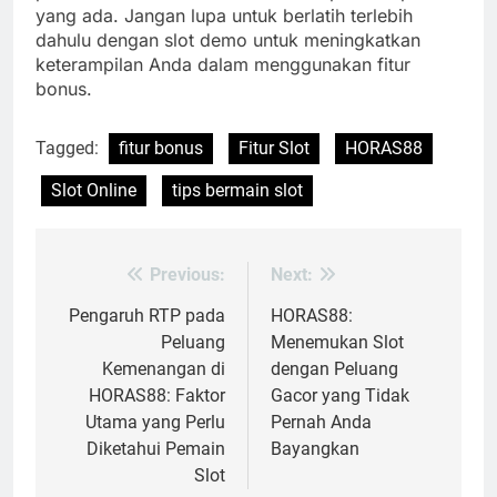
yang ada. Jangan lupa untuk berlatih terlebih
dahulu dengan slot demo untuk meningkatkan
keterampilan Anda dalam menggunakan fitur
bonus.
Tagged:
fitur bonus
Fitur Slot
HORAS88
Slot Online
tips bermain slot
Previous:
Next:
Post
navigation
Pengaruh RTP pada
HORAS88:
Peluang
Menemukan Slot
Kemenangan di
dengan Peluang
HORAS88: Faktor
Gacor yang Tidak
Utama yang Perlu
Pernah Anda
Diketahui Pemain
Bayangkan
Slot