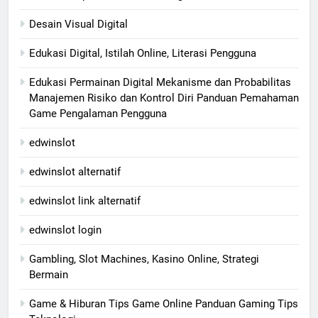
Desain Visual Digital
Edukasi Digital, Istilah Online, Literasi Pengguna
Edukasi Permainan Digital Mekanisme dan Probabilitas
Manajemen Risiko dan Kontrol Diri Panduan Pemahaman
Game Pengalaman Pengguna
edwinslot
edwinslot alternatif
edwinslot link alternatif
edwinslot login
Gambling, Slot Machines, Kasino Online, Strategi
Bermain
Game & Hiburan Tips Game Online Panduan Gaming Tips