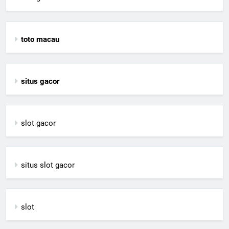
toto macau
situs gacor
slot gacor
situs slot gacor
slot