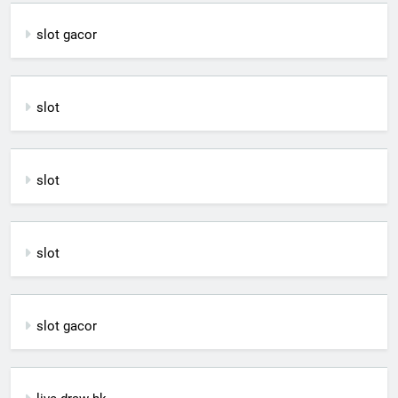
slot gacor
slot
slot
slot
slot gacor