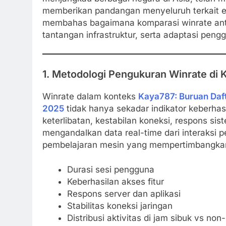
memberikan pandangan menyeluruh terkait efek
membahas bagaimana komparasi winrate ant
tantangan infrastruktur, serta adaptasi pengg
1.
Metodologi Pengukuran Winrate di 
Winrate dalam konteks
Kaya787: Buruan Daft
2025
tidak hanya sekadar indikator keberhas
keterlibatan, kestabilan koneksi, respons sis
mengandalkan data real-time dari interaksi
pembelajaran mesin yang mempertimbangka
Durasi sesi pengguna
Keberhasilan akses fitur
Respons server dan aplikasi
Stabilitas koneksi jaringan
Distribusi aktivitas di jam sibuk vs non