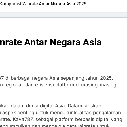
Komparasi Winrate Antar Negara Asia 2025
rate Antar Negara Asia
7 di berbagai negara Asia sepanjang tahun 2025.
n regional, dan efisiensi platform di masing-masing
ikan dalam dunia digital Asia. Dalam lanskap
tu aspek penting untuk mengukur kualitas pengalaman
nrate
. Kaya787, sebagai platform berbasis digital yang
mengumpulkan dan mengelola data winrate untuk