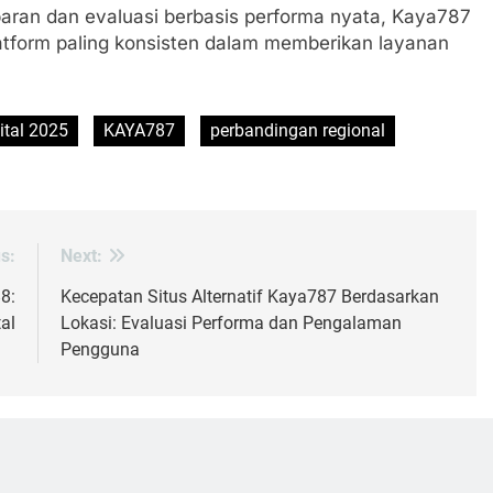
paran dan evaluasi berbasis performa nyata, Kaya787
atform paling konsisten dalam memberikan layanan
ital 2025
KAYA787
perbandingan regional
s:
Next:
8:
Kecepatan Situs Alternatif Kaya787 Berdasarkan
al
Lokasi: Evaluasi Performa dan Pengalaman
Pengguna