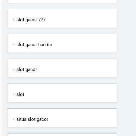
slot gacor 777
slot gacor hari ini
slot gacor
slot
situs slot gacor