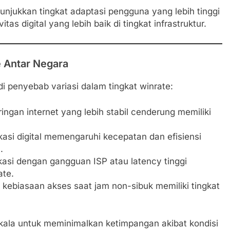
njukkan tingkat adaptasi pengguna yang lebih tinggi
as digital yang lebih baik di tingkat infrastruktur.
 Antar Negara
 penyebab variasi dalam tingkat winrate:
ngan internet yang lebih stabil cenderung memiliki
asi digital memengaruhi kecepatan dan efisiensi
.
asi dengan gangguan ISP atau latency tinggi
ate.
ebiasaan akses saat jam non-sibuk memiliki tingkat
ala untuk meminimalkan ketimpangan akibat kondisi