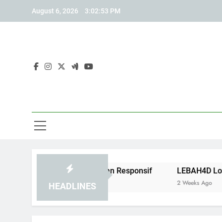
Skip
August 6, 2026
3:02:54 PM
to
content
Kip
Temukan T
 yang Ringkas dan Responsif
LEBAH4D Login dengan Si
2 Weeks Ago
HEADLINES