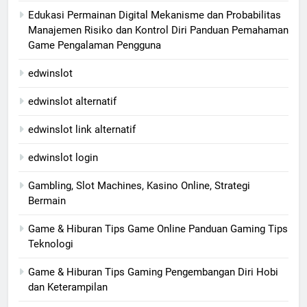
Edukasi Permainan Digital Mekanisme dan Probabilitas
Manajemen Risiko dan Kontrol Diri Panduan Pemahaman
Game Pengalaman Pengguna
edwinslot
edwinslot alternatif
edwinslot link alternatif
edwinslot login
Gambling, Slot Machines, Kasino Online, Strategi
Bermain
Game & Hiburan Tips Game Online Panduan Gaming Tips
Teknologi
Game & Hiburan Tips Gaming Pengembangan Diri Hobi
dan Keterampilan