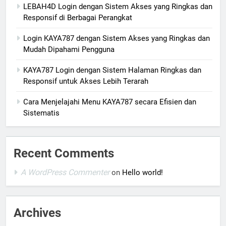
LEBAH4D Login dengan Sistem Akses yang Ringkas dan
Responsif di Berbagai Perangkat
Login KAYA787 dengan Sistem Akses yang Ringkas dan
Mudah Dipahami Pengguna
KAYA787 Login dengan Sistem Halaman Ringkas dan
Responsif untuk Akses Lebih Terarah
Cara Menjelajahi Menu KAYA787 secara Efisien dan
Sistematis
Recent Comments
A WordPress Commenter
on
Hello world!
Archives