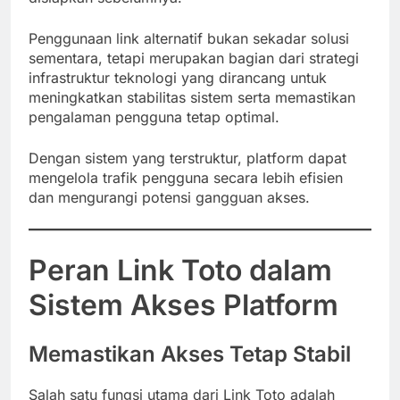
Penggunaan link alternatif bukan sekadar solusi
sementara, tetapi merupakan bagian dari strategi
infrastruktur teknologi yang dirancang untuk
meningkatkan stabilitas sistem serta memastikan
pengalaman pengguna tetap optimal.
Dengan sistem yang terstruktur, platform dapat
mengelola trafik pengguna secara lebih efisien
dan mengurangi potensi gangguan akses.
Peran Link Toto dalam
Sistem Akses Platform
Memastikan Akses Tetap Stabil
Salah satu fungsi utama dari Link Toto adalah