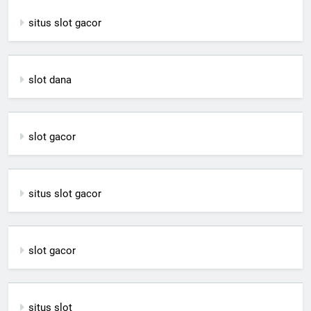
situs slot gacor
slot dana
slot gacor
situs slot gacor
slot gacor
situs slot