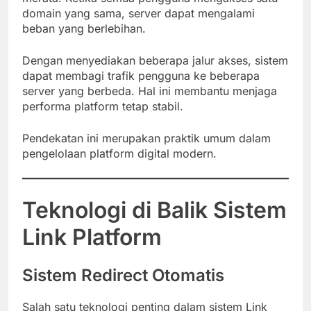
domain yang sama, server dapat mengalami
beban yang berlebihan.
Dengan menyediakan beberapa jalur akses, sistem
dapat membagi trafik pengguna ke beberapa
server yang berbeda. Hal ini membantu menjaga
performa platform tetap stabil.
Pendekatan ini merupakan praktik umum dalam
pengelolaan platform digital modern.
Teknologi di Balik Sistem
Link Platform
Sistem Redirect Otomatis
Salah satu teknologi penting dalam sistem Link