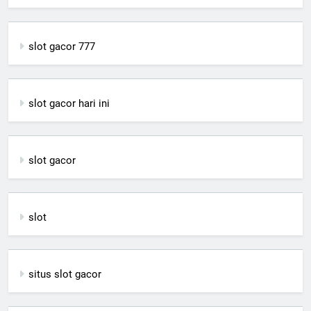
slot gacor 777
slot gacor hari ini
slot gacor
slot
situs slot gacor