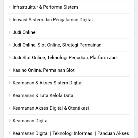
Infrastruktur & Performa Sistem
Inovasi Sistem dan Pengalaman Digital
Judi Online
Judi Online, Slot Online, Strategi Permainan
Judi Slot Online, Teknologi Perjudian, Platform Judi
Kasino Online, Permainan Slot
Keamanan & Akses Sistem Digital
Keamanan & Tata Kelola Data
Keamanan Akses Digital & Otentikasi
Keamanan Digital
Keamanan Digital | Teknologi Informasi | Panduan Akses