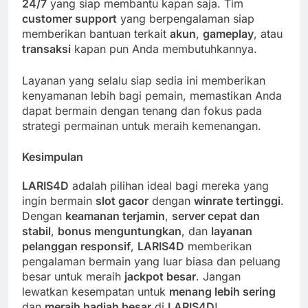
24/7
yang siap membantu kapan saja. Tim
customer support
yang berpengalaman siap
memberikan bantuan terkait
akun
,
gameplay
, atau
transaksi
kapan pun Anda membutuhkannya.
Layanan yang selalu siap sedia ini memberikan
kenyamanan lebih bagi pemain, memastikan Anda
dapat bermain dengan tenang dan fokus pada
strategi permainan untuk meraih kemenangan.
Kesimpulan
LARIS4D
adalah pilihan ideal bagi mereka yang
ingin bermain
slot gacor
dengan
winrate tertinggi
.
Dengan
keamanan terjamin
,
server cepat dan
stabil
,
bonus menguntungkan
, dan
layanan
pelanggan responsif
,
LARIS4D
memberikan
pengalaman bermain yang luar biasa dan peluang
besar untuk meraih
jackpot besar
. Jangan
lewatkan kesempatan untuk
menang lebih sering
dan
meraih hadiah besar
di
LARIS4D
!