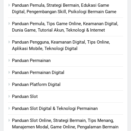
Panduan Pemula, Strategi Bermain, Edukasi Game
Digital, Pengembangan Skill, Psikologi Bermain Game
Panduan Pemula, Tips Game Online, Keamanan Digital,
Dunia Game, Tutorial Akun, Teknologi & Internet
Panduan Pengguna, Keamanan Digital, Tips Online,
Aplikasi Mobile, Teknologi Digital
Panduan Permainan
Panduan Permainan Digital
Panduan Platform Digital
Panduan Slot
Panduan Slot Digital & Teknologi Permainan
Panduan Slot Online, Strategi Bermain, Tips Menang,
Manajemen Modal, Game Online, Pengalaman Bermain