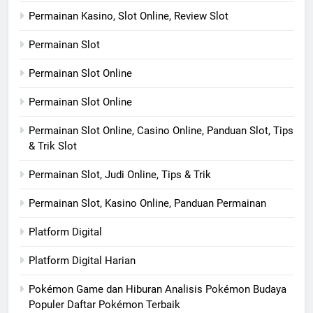
Permainan Kasino, Slot Online, Review Slot
Permainan Slot
Permainan Slot Online
Permainan Slot Online​
Permainan Slot Online, Casino Online, Panduan Slot, Tips
& Trik Slot
Permainan Slot, Judi Online, Tips & Trik
Permainan Slot, Kasino Online, Panduan Permainan
Platform Digital
Platform Digital Harian
Pokémon Game dan Hiburan Analisis Pokémon Budaya
Populer Daftar Pokémon Terbaik