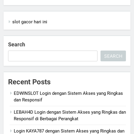
slot gacor hari ini
Search
SEARCH
Recent Posts
EDWINSLOT Login dengan Sistem Akses yang Ringkas
dan Responsif
LEBAH4D Login dengan Sistem Akses yang Ringkas dan
Responsif di Berbagai Perangkat
Login KAYA787 dengan Sistem Akses yang Ringkas dan