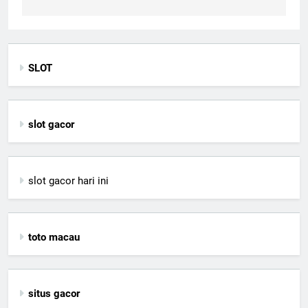
SLOT
slot gacor
slot gacor hari ini
toto macau
situs gacor