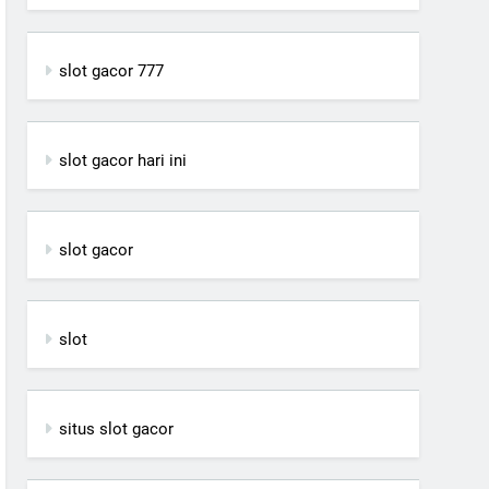
slot gacor 777
slot gacor hari ini
slot gacor
slot
situs slot gacor