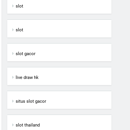
slot
slot
slot gacor
live draw hk
situs slot gacor
slot thailand