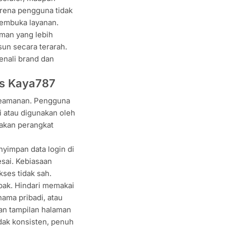
karena pengguna tidak
membuka layanan.
aman yang lebih
usun secara terarah.
nali brand dan
s Kaya787
 keamanan. Pengguna
i atau digunakan oleh
nakan perangkat
yimpan data login di
esai. Kebiasaan
ses tidak sah.
bak. Hindari memakai
nama pribadi, atau
an tampilan halaman
dak konsisten, penuh