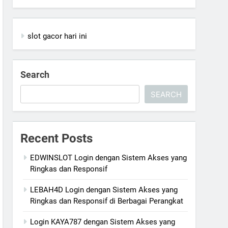
slot gacor hari ini
Search
SEARCH
Recent Posts
EDWINSLOT Login dengan Sistem Akses yang
Ringkas dan Responsif
LEBAH4D Login dengan Sistem Akses yang
Ringkas dan Responsif di Berbagai Perangkat
Login KAYA787 dengan Sistem Akses yang