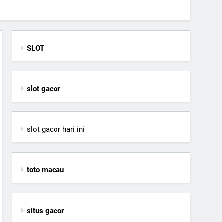
SLOT
slot gacor
slot gacor hari ini
toto macau
situs gacor