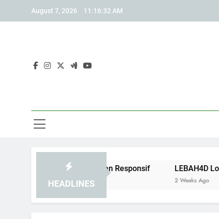
Skip
August 7, 2026
11:16:33 AM
to
content
Kip
Temukan T
 yang Ringkas dan Responsif
LEBAH4D Login dengan Si
2 Weeks Ago
HEADLINES