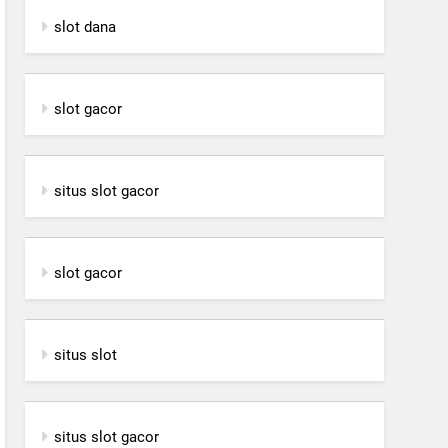
slot dana
slot gacor
situs slot gacor
slot gacor
situs slot
situs slot gacor