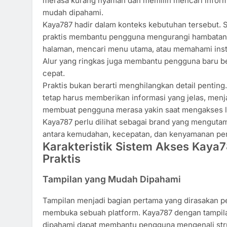
merasa kurang nyaman dan memilih mencari informa
mudah dipahami.
Kaya787 hadir dalam konteks kebutuhan tersebut. 
praktis membantu pengguna mengurangi hambata
halaman, mencari menu utama, atau memahami instr
Alur yang ringkas juga membantu pengguna baru be
cepat.
Praktis bukan berarti menghilangkan detail penting
tetap harus memberikan informasi yang jelas, men
membuat pengguna merasa yakin saat mengakses la
Kaya787 perlu dilihat sebagai brand yang mengut
antara kemudahan, kecepatan, dan kenyamanan pe
Karakteristik Sistem Akses Kaya
Praktis
Tampilan yang Mudah Dipahami
Tampilan menjadi bagian pertama yang dirasakan p
membuka sebuah platform. Kaya787 dengan tampi
dipahami dapat membantu pengguna mengenali stru