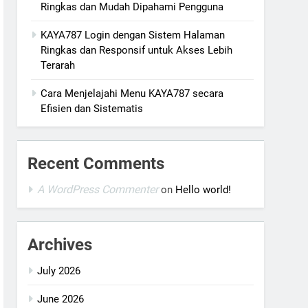
Ringkas dan Mudah Dipahami Pengguna
KAYA787 Login dengan Sistem Halaman
Ringkas dan Responsif untuk Akses Lebih
Terarah
Cara Menjelajahi Menu KAYA787 secara
Efisien dan Sistematis
Recent Comments
A WordPress Commenter
on
Hello world!
Archives
July 2026
June 2026