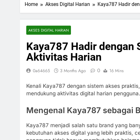
Home
Akses Digital Harian
Kaya787 Hadir deng
AKSES DIGITAL HARIAN
Kaya787 Hadir dengan S
Aktivitas Harian
0
0a64665
3 Months Ago
16 Mins
Kenali Kaya787 dengan sistem akses praktis
mendukung aktivitas digital harian pengguna
Mengenal Kaya787 sebagai B
Kaya787 menjadi salah satu brand yang bany
kebutuhan akses digital yang lebih praktis, 