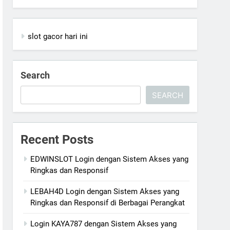
slot gacor hari ini
Search
SEARCH
Recent Posts
EDWINSLOT Login dengan Sistem Akses yang
Ringkas dan Responsif
LEBAH4D Login dengan Sistem Akses yang
Ringkas dan Responsif di Berbagai Perangkat
Login KAYA787 dengan Sistem Akses yang