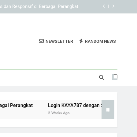
 dan Responsif di Berbagai Perangkat
Ringkas dan Mudah Dipahami Pengguna
 Responsif untuk Akses Lebih Terarah
NEWSLETTER
RANDOM NEWS
em Akses yang Ringkas dan Responsif
 dan Responsif di Berbagai Perangkat
rgy.
Ringkas dan Mudah Dipahami Pengguna
 Responsif untuk Akses Lebih Terarah
at
Login KAYA787 dengan Sistem Akses yang Ringkas
2 Weeks Ago