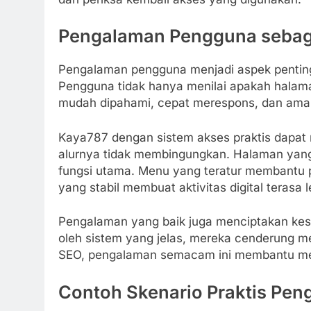
Pengalaman Pengguna sebag
Pengalaman pengguna menjadi aspek pentin
Pengguna tidak hanya menilai apakah halama
mudah dipahami, cepat merespons, dan ama
Kaya787 dengan sistem akses praktis dapa
alurnya tidak membingungkan. Halaman yan
fungsi utama. Menu yang teratur membantu
yang stabil membuat aktivitas digital terasa l
Pengalaman yang baik juga menciptakan kesa
oleh sistem yang jelas, mereka cenderung me
SEO, pengalaman semacam ini membantu mem
Contoh Skenario Praktis Pe