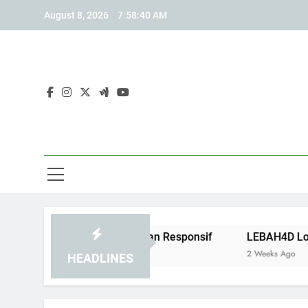
Skip
August 8, 2026
7:58:41 AM
to
content
Kip
Temukan T
 yang Ringkas dan Responsif
LEBAH4D Login dengan Si
2 Weeks Ago
HEADLINES