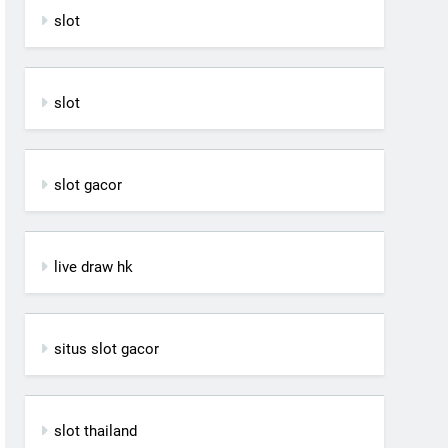
slot
slot
slot gacor
live draw hk
situs slot gacor
slot thailand