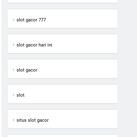
slot gacor 777
slot gacor hari ini
slot gacor
slot
situs slot gacor