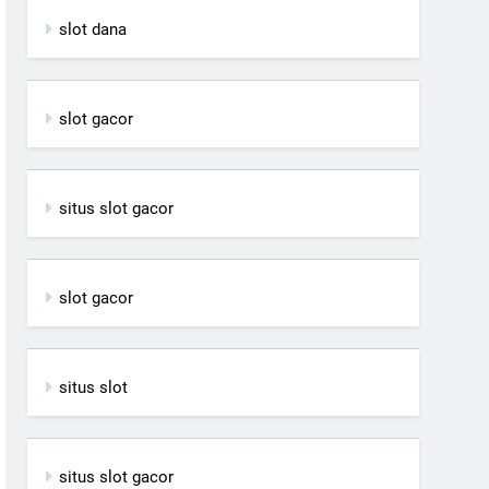
slot dana
slot gacor
situs slot gacor
slot gacor
situs slot
situs slot gacor