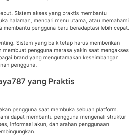
sebut. Sistem akses yang praktis membantu
uka halaman, mencari menu utama, atau memahami
juga membantu pengguna baru beradaptasi lebih cepat.
penting. Sistem yang baik tetap harus memberikan
dan membuat pengguna merasa yakin saat mengakses
 sebagai brand yang mengutamakan keseimbangan
anan pengguna.
aya787 yang Praktis
sakan pengguna saat membuka sebuah platform.
ami dapat membantu pengguna mengenali struktur
ses, informasi akun, dan arahan penggunaan
membingungkan.