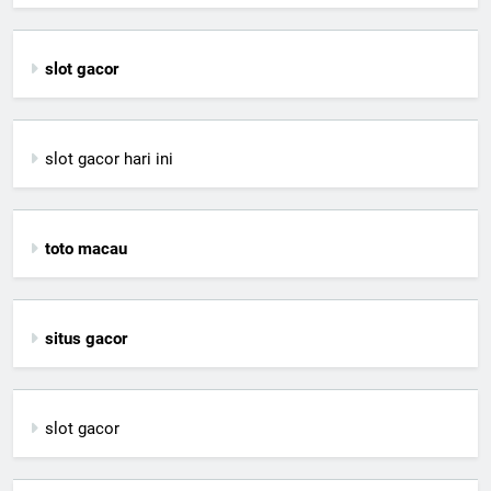
slot gacor
slot gacor hari ini
toto macau
situs gacor
slot gacor