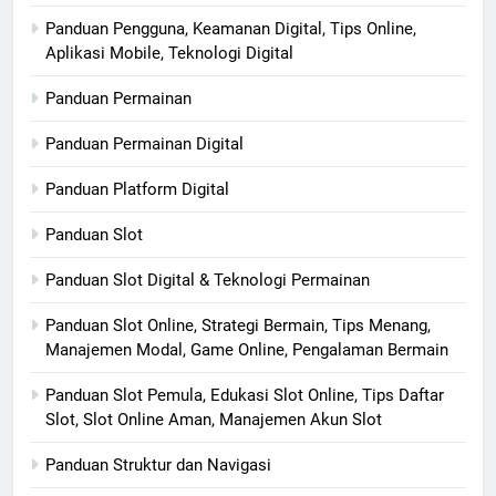
Panduan Pengguna, Keamanan Digital, Tips Online,
Aplikasi Mobile, Teknologi Digital
Panduan Permainan
Panduan Permainan Digital
Panduan Platform Digital
Panduan Slot
Panduan Slot Digital & Teknologi Permainan
Panduan Slot Online, Strategi Bermain, Tips Menang,
Manajemen Modal, Game Online, Pengalaman Bermain
Panduan Slot Pemula, Edukasi Slot Online, Tips Daftar
Slot, Slot Online Aman, Manajemen Akun Slot
Panduan Struktur dan Navigasi