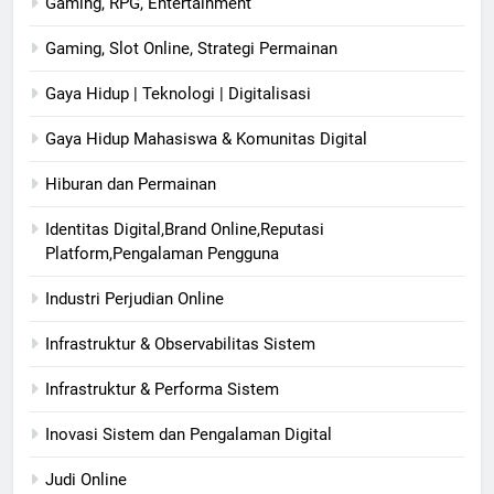
Gaming, RPG, Entertainment
Gaming, Slot Online, Strategi Permainan
Gaya Hidup | Teknologi | Digitalisasi
Gaya Hidup Mahasiswa & Komunitas Digital
Hiburan dan Permainan
Identitas Digital,Brand Online,Reputasi
Platform,Pengalaman Pengguna
Industri Perjudian Online
Infrastruktur & Observabilitas Sistem
Infrastruktur & Performa Sistem
Inovasi Sistem dan Pengalaman Digital
Judi Online