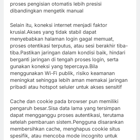
proses pengisian otomatis lebih presisi
dibandingkan mengetik manual
Selain itu, koneksi internet menjadi faktor
krusial.Akses yang tidak stabil dapat
menyebabkan halaman login gagal memuat,
proses otentikasi terputus, atau sesi berakhir tiba-
tiba.Pastikan jaringan dalam kondisi baik, hindari
berganti jaringan di tengah proses login, serta
gunakan koneksi yang tepercaya.Bila
menggunakan Wi-Fi publik, risiko keamanan
meningkat sehingga lebih aman memakai jaringan
pribadi atau hotspot seluler untuk akses sensitif
Cache dan cookie pada browser pun memiliki
pengaruh besar.Sisa data lama yang tersimpan
dapat mengganggu proses autentikasi, terutama
setelah pembaruan sistem.Pengguna disarankan
membersihkan cache, menghapus cookie situs
spesifik, atau mencoba mode incognito untuk