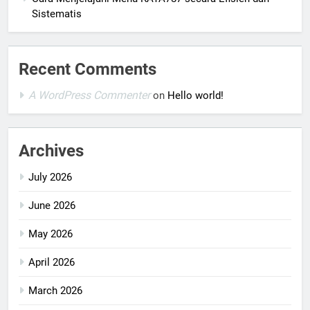
Sistematis
Recent Comments
A WordPress Commenter
on
Hello world!
Archives
July 2026
June 2026
May 2026
April 2026
March 2026