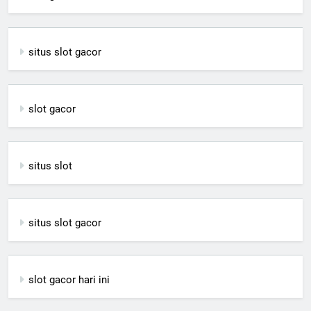
situs slot gacor
slot gacor
situs slot
situs slot gacor
slot gacor hari ini