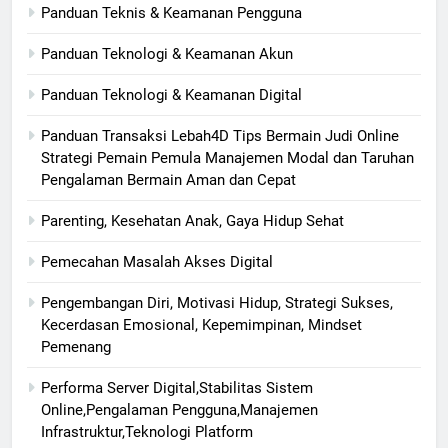
Panduan Teknis & Keamanan Pengguna
Panduan Teknologi & Keamanan Akun
Panduan Teknologi & Keamanan Digital
Panduan Transaksi Lebah4D Tips Bermain Judi Online
Strategi Pemain Pemula Manajemen Modal dan Taruhan
Pengalaman Bermain Aman dan Cepat
Parenting, Kesehatan Anak, Gaya Hidup Sehat
Pemecahan Masalah Akses Digital
Pengembangan Diri, Motivasi Hidup, Strategi Sukses,
Kecerdasan Emosional, Kepemimpinan, Mindset
Pemenang
Performa Server Digital,Stabilitas Sistem
Online,Pengalaman Pengguna,Manajemen
Infrastruktur,Teknologi Platform