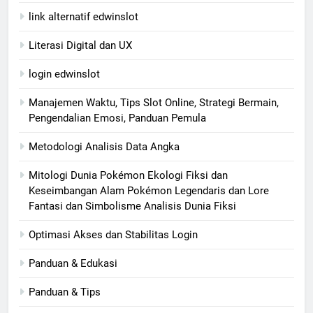
link alternatif edwinslot
Literasi Digital dan UX
login edwinslot
Manajemen Waktu, Tips Slot Online, Strategi Bermain,
Pengendalian Emosi, Panduan Pemula
Metodologi Analisis Data Angka
Mitologi Dunia Pokémon Ekologi Fiksi dan
Keseimbangan Alam Pokémon Legendaris dan Lore
Fantasi dan Simbolisme Analisis Dunia Fiksi
Optimasi Akses dan Stabilitas Login
Panduan & Edukasi
Panduan & Tips