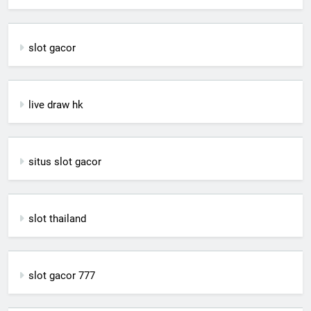
slot gacor
live draw hk
situs slot gacor
slot thailand
slot gacor 777