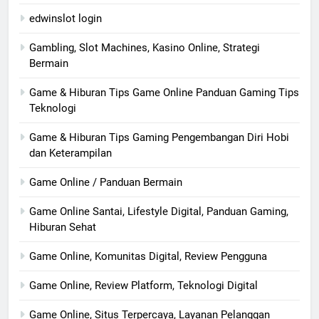
edwinslot login
Gambling, Slot Machines, Kasino Online, Strategi
Bermain
Game & Hiburan Tips Game Online Panduan Gaming Tips
Teknologi
Game & Hiburan Tips Gaming Pengembangan Diri Hobi
dan Keterampilan
Game Online / Panduan Bermain
Game Online Santai, Lifestyle Digital, Panduan Gaming,
Hiburan Sehat
Game Online, Komunitas Digital, Review Pengguna
Game Online, Review Platform, Teknologi Digital
Game Online, Situs Terpercaya, Layanan Pelanggan