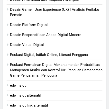
Desain Game | User Experience (UX) | Analisis Perilaku
Pemain
Desain Platform Digital
Desain Responsif dan Akses Digital Modern
Desain Visual Digital
Edukasi Digital, Istilah Online, Literasi Pengguna
Edukasi Permainan Digital Mekanisme dan Probabilitas
Manajemen Risiko dan Kontrol Diri Panduan Pemahaman
Game Pengalaman Pengguna
edwinslot
edwinslot alternatif
edwinslot link alternatif