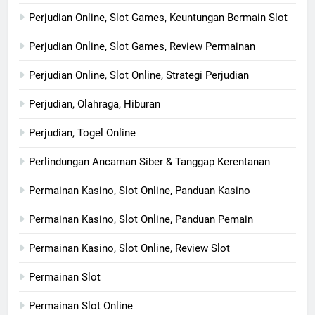
Perjudian Online, Slot Games, Keuntungan Bermain Slot
Perjudian Online, Slot Games, Review Permainan
Perjudian Online, Slot Online, Strategi Perjudian
Perjudian, Olahraga, Hiburan
Perjudian, Togel Online
Perlindungan Ancaman Siber & Tanggap Kerentanan
Permainan Kasino, Slot Online, Panduan Kasino
Permainan Kasino, Slot Online, Panduan Pemain
Permainan Kasino, Slot Online, Review Slot
Permainan Slot
Permainan Slot Online