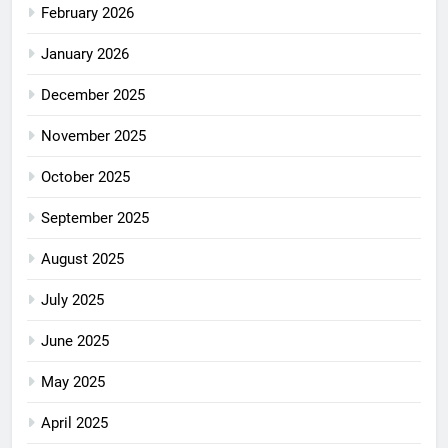
February 2026
January 2026
December 2025
November 2025
October 2025
September 2025
August 2025
July 2025
June 2025
May 2025
April 2025